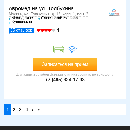
Авромед на ул. Толбухина
Москва, ул. Толбухина, д. 13, корп. 1, пом. 3
Молодёжная
Славянский бульвар
Кунцевская
35
отзывов
4
Записаться на прием
Для записи в любой филиал клиники звоните по телефону:
+7 (495) 324-17-93
1
2
3
4
›
»