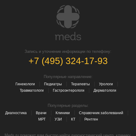
Запись и уточнение информации по телефону:
+7 (495) 324-17-93
Популярные направление:
Гинекологи
Педиатры
Терапевты
Урологи
Травматологи
Гастроэнтерологи
Дерматологи
Популярные разделы:
Диагностика
Врачи
Клиники
Справочник заболеваний
МРТ
УЗИ
КТ
Рентген
Meds.ru поможет вам быстро найти диагностический центр, клинику