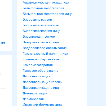
Атравматическая чистка лица
Безыгольная мезотерапия
Безыгольная мезотерапия лица
Биоревитализация
Биоревитализация глаз
Биоревитализация лица
Биоэпиляция воском
Вакуумная чистка лица
ьям
Водорослевое обертывание
Газожидкостный пилинг лица
Глиняное обертывание
Гомеомезотерапия
Грязевое обертывание
Дарсонвализация
Дарсонвализация головы
Дарсонвализация лица
Дезинкрустация
,
Дермабразия
Инъекции ботулотоксина