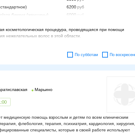
 стандартное)
6200
olaze бикини (женщины)
6000
5690
ная косметологическая процедура, проводящаяся при помощи
1600
ия нежелательных волос в этой области.
2500
5000
 луковицы вследствие теплового воздействия лазерного луча.
крова.
 линии белья
5100
По субботам
По воскресен
2675
новные показания
рной эпиляции зоны бикини:
асти;
Братиславская
Марьино
даления;
1:00
.
ет медицинскую помощь взрослым и детям по всем клиническим
рапия, флебология, терапия, психиатрия, кардиология, хирургия
фицированные специалисты, которые в своей работе используют