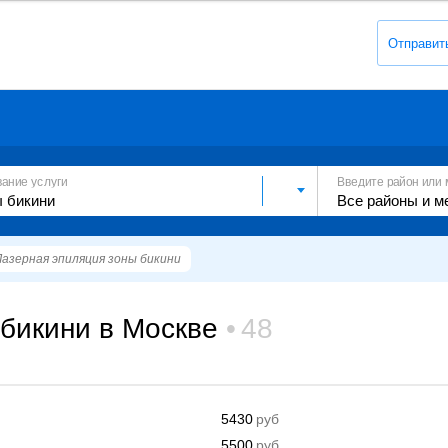
Отправит
вание услуги
Введите район или 
Лазерная эпиляция зоны бикини
бикини в Москве
48
5430
5500