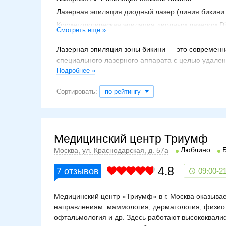
Лазерная эпиляция диодный лазер (линия бикини
Косметологическая эпиляция диодным лазером Di
Смотреть еще »
Эпиляция зоны линии бикини при помощи лазера
Лазерная эпиляция зоны бикини — это современ
Эпиляция зоны бикини (жен.)
специального лазерного аппарата с целью удален
Лазерная эпиляция бикини
Подробнее »
Лазерная эпиляция зоны бикини классическое
Суть метода заключается в разрушении волосяной
Процедура проходит без повреждения кожного по
Лазерная эпиляция LIGHTSHEER DUET бикини по
Сортировать:
по рейтингу
Лазерная эпиляция зоны бикини
Ос
Наиболее частые показания для проведения лазе
Медицинский центр Триумф
нежелательный волосяной покров в этой обл
Люблино
Москва, ул. Краснодарская, д. 57а
врастание волосков;
аллергическая реакция на другие методы у
4.8
7
отзывов
09:00-2
дискомфорт из-за повышенного оволосения
Противопоказания:
Медицинский центр «Триумф» в г. Москва оказыва
направлениям: маммология, дерматология, физиоте
юный возраст;
офтальмология и др. Здесь работают высококвали
беременность;