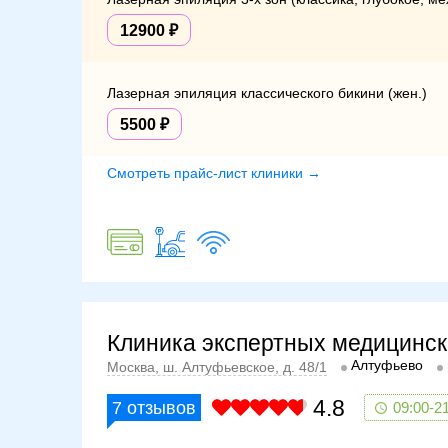
При любом из этих проявлений нужно срочно обрат
12900
Лазерная эпиляция классического бикини (жен.)
5500
Смотреть прайс-лист клиники →
Клиника экспертных медицинск
Алтуфьево
Москва, ш. Алтуфьевское, д. 48/1
4.8
7
отзывов
09:00-2