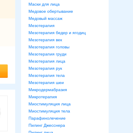
Маски для лица
Медовое обертывание
Медовый массаж
Мезотерапия
Мезотерапия бедер и ягодиц
Мезотерапия век
Мезотерапия головы
Мезотерапия груди
Мезотерапия лица
Мезотерапия рук
Мезотерапия тела
Мезотерапия шеи
Микродермабразия
Микротерапия
Миостимуляция лица
Миостимуляция тела
Парафинолечение
Пилинг Джесснера
Пилинг лица