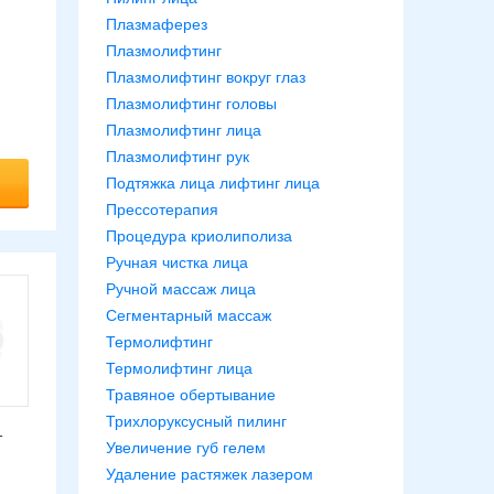
Плазмаферез
Плазмолифтинг
Плазмолифтинг вокруг глаз
Плазмолифтинг головы
Плазмолифтинг лица
Плазмолифтинг рук
Подтяжка лица лифтинг лица
Прессотерапия
Процедура криолиполиза
Ручная чистка лица
Ручной массаж лица
Сегментарный массаж
Термолифтинг
Термолифтинг лица
Травяное обертывание
Трихлоруксусный пилинг
т
Увеличение губ гелем
Удаление растяжек лазером