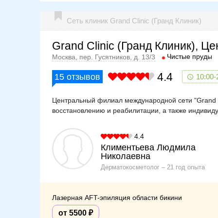
Сеть клиник Grand Clinic (Гранд Клиник)
Grand Clinic (Гранд Клиник), 
Чистые пруды
Москва, пер. Гусятников, д. 13/3
4.4
15
отзывов
10:00-
Центральный филиал международной сети "Grand C
восстановлению и реабилитации, а также индивид
4.4
Климентьева Людмила
Николаевна
Дерматокосметолог
21 год опыта
Лазерная AFT-эпиляция области бикини
от 5500