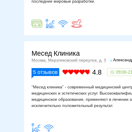
последние мировые разработки.
лактация;
герпес, сифилис, псориаз;
сахарный диабет;
тяжелая сердечно-сосудистая патология;
наличие наличие злокачественных новообра
Как под
Процедуре предшествует консультация и осмотр в
Месед Клиника
подготовке. Необходимо:
Александ
Москва, Мерзляковский переулок, д. 3
в течение 2 недель избегать попадания пря
4.8
прекратить прием антибиотиков тетрацикли
5
отзывов
09:00-2
удалять волосы только при помощи бритья;
не применять дезодоранты и кремы;
“Месед клиника” - современный медицинский цен
3 дня перед процедурой не использовать с
медицинских и эстетических услуг. Высококвали
медицинское образование, применяют в лечении з
Моральная подготовка состоит в ознакомлении с
исключительно положительный результат.
рассказывает врач.
Особ
Сначала косметолог проводит тест, чтобы убедить