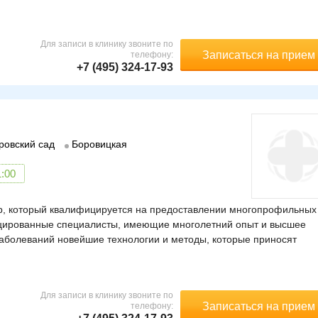
Для записи в клинику звоните по
Записаться на прием
телефону:
зований.
+7 (495) 324-17-93
готовиться к процедуре
рача-дерматокосметолога, который также даст рекомендации по
ровский сад
Боровицкая
мых солнечных лучей на область проведения эпиляции;
новой группы;
1:00
тр, который квалифицируется на предоставлении многопрофильных
пиртосодержащие лосьоны.
фицированные специалисты, имеющие многолетний опыт и высшее
аболеваний новейшие технологии и методы, которые приносят
 порядком проведения процедуры. О нем пациенту подробно
енности процедуры
Для записи в клинику звоните по
Записаться на прием
телефону:
ся, что у пациента отсутствуют аллергические реакции на лазерное