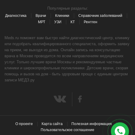
Популярные разделы:
Диагностика
Врачи
Клиники
Справочник заболеваний
МРТ
УЗИ
КТ
Рентген
Meds.ru поможет вам быстро найти диагностический центр, клинику
или подобрать квалифицированного специалиста, оформить заявку
на прием, не выходя из дома. Онлайн запись на консультацию
врача в Москве проводится по всем направлениям медицинских
услуг. Только лучшие врачи Москвы и рекомендуемые частные
клиники и широкопрофильные поликлиники. Детские врачи, скорая
помощь и вызов на дом - быть здоровым проще с единым центром
записи МЕДЗ.ру
О проекте
Карта сайта
Полезная информация
Пользовательское соглашение