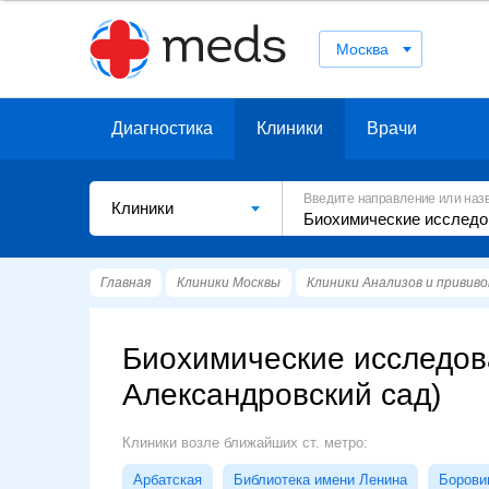
Москва
Диагностика
Клиники
Врачи
Введите направление или наз
Клиники
Главная
Клиники Москвы
Клиники Анализов и прививо
Биохимические исследов
Александровский сад)
Клиники возле ближайших ст. метро:
Арбатская
Библиотека имени Ленина
Борови