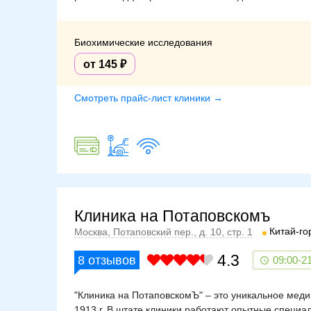
Биохимические исследования
от 145
Смотреть прайс-лист клиники →
Клиника на Потаповскомъ
Китай-го
Москва, Потаповский пер., д. 10, стр. 1
4.3
8
отзывов
09:00-2
"Клиника на ПотаповскомЪ" – это уникальное меди
1913 г. В штате клиники работают опытные специа