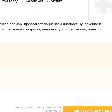
Китай-город
Чкаловская
Лубянка
тор Крамар" предлагает пациентам диагностику, лечение и
стов клиники невролог, андролог, уролог, гомеопат, гинеколог,
Для записи в клинику звоните по
Записаться на прием
телефону: