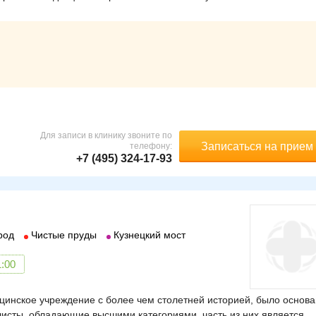
Для записи в клинику звоните по
Записаться на прием
телефону:
+7 (495) 324-17-93
род
Чистые пруды
Кузнецкий мост
1:00
цинское учреждение с более чем столетней историей, было основа
листы, обладающие высшими категориями, часть из них является