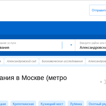
Отправит
вание услуги
Введите район или 
к
Александровский сад
Биохимические исследования
Александров
ания в Москве (метро
цкая
Кропоткинская
Кузнецкий мост
Лубянка
Охотный ря