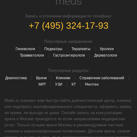
Запись и уточнение информации по телефону:
+7 (495) 324-17-93
Популярные направление:
Гинекологи
Педиатры
Терапевты
Урологи
Травматологи
Гастроэнтерологи
Дерматологи
Популярные разделы:
Диагностика
Врачи
Клиники
Справочник заболеваний
МРТ
УЗИ
КТ
Рентген
Meds.ru поможет вам быстро найти диагностический центр, клинику
или подобрать квалифицированного специалиста, оформить заявку
на прием, не выходя из дома. Онлайн запись на консультацию
врача в Москве проводится по всем направлениям медицинских
услуг. Только лучшие врачи Москвы и рекомендуемые частные
клиники и широкопрофильные поликлиники. Детские врачи, скорая