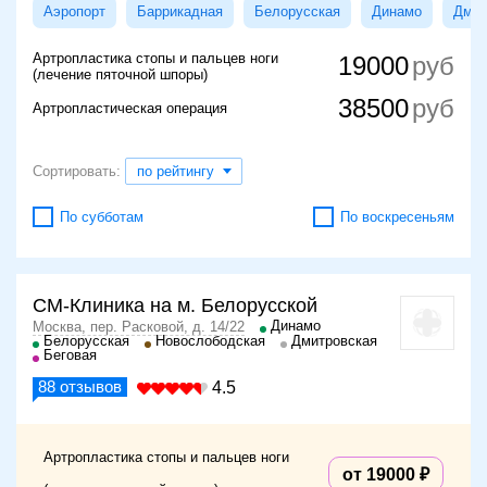
Аэропорт
Баррикадная
Белорусская
Динамо
Дмит
Артропластика стопы и пальцев ноги
19000
(лечение пяточной шпоры)
38500
Артропластическая операция
Сортировать:
по рейтингу
По субботам
По воскресеньям
СМ-Клиника на м. Белорусской
Динамо
Москва, пер. Расковой, д. 14/22
Белорусская
Новослободская
Дмитровская
Беговая
88
отзывов
4.5
Артропластика стопы и пальцев ноги
от 19000