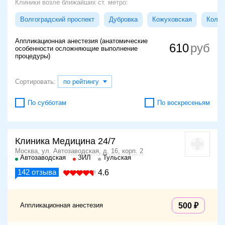
Клиники возле ближайших ст. метро:
Волгоградский проспект
Дубровка
Кожуховская
Колом
Аппликационная анестезия (анатомические
610
особенности осложняющие выполнение
процедуры)
Сортировать:
по рейтингу
По субботам
По воскресеньям
Клиника Медицина 24/7
Москва, ул. Автозаводская, д. 16, корп. 2
Автозаводская
ЗИЛ
Тульская
142
отзыва
4.6
Аппликационная анестезия
500