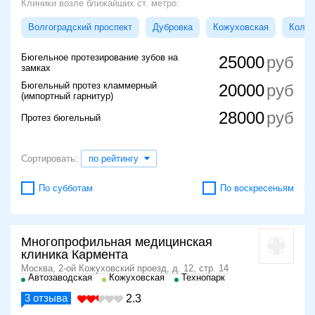
Клиники возле ближайших ст. метро:
Волгоградский проспект
Дубровка
Кожуховская
Колом
Бюгельное протезирование зубов на
25000
замках
Бюгельный протез кламмерный
20000
(импортный гарнитур)
28000
Протез бюгельный
Сортировать:
по рейтингу
По субботам
По воскресеньям
Многопрофильная медицинская
клиника Кармента
Москва, 2-ой Кожуховский проезд, д. 12, стр. 14
Автозаводская
Кожуховская
Технопарк
3
отзыва
2.3