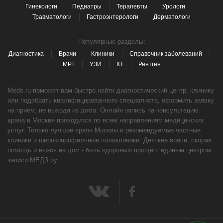
Гинекологи
Педиатры
Терапевты
Урологи
Травматологи
Гастроэнтерологи
Дерматологи
Популярные разделы:
Диагностика
Врачи
Клиники
Справочник заболеваний
МРТ
УЗИ
КТ
Рентген
Meds.ru поможет вам быстро найти диагностический центр, клинику
или подобрать квалифицированного специалиста, оформить заявку
на прием, не выходя из дома. Онлайн запись на консультацию
врача в Москве проводится по всем направлениям медицинских
услуг. Только лучшие врачи Москвы и рекомендуемые частные
клиники и широкопрофильные поликлиники. Детские врачи, скорая
помощь и вызов на дом - быть здоровым проще с единым центром
записи МЕДЗ.ру