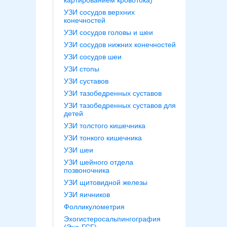
картированием кровотока)
УЗИ сосудов верхних
конечностей
УЗИ сосудов головы и шеи
УЗИ сосудов нижних конечностей
УЗИ сосудов шеи
УЗИ стопы
УЗИ суставов
УЗИ тазобедренных суставов
УЗИ тазобедренных суставов для
детей
УЗИ толстого кишечника
УЗИ тонкого кишечника
УЗИ шеи
УЗИ шейного отдела
позвоночника
УЗИ щитовидной железы
УЗИ яичников
Фолликулометрия
Эхогистеросальпингография