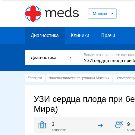
Москва
Диагностика
Клиники
Врачи
Введите направление или наз
Диагностика
Главная
диагностические центры Москвы
Ультразву
УЗИ сердца плода при бе
Мира)
3
9
клиники
отз