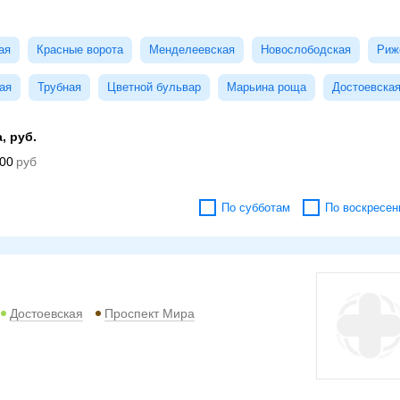
ая
Красные ворота
Менделеевская
Новослободская
Риж
ая
Трубная
Цветной бульвар
Марьина роща
Достоевска
, руб.
00
По субботам
По воскресен
Достоевская
Проспект Мира