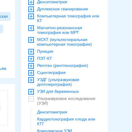
Денситометрия
Дуплексное сканирование
Компьютерная томография или
ская
КТ
Магнитно-резонансная
я
томография или МРТ
МСКТ (мультиспиральная
компьютерная томография)
Пункция
ПЭТ-КТ
Рентген (рентгенография)
ьям
Сцинтиграфия
УЗДГ (ультразвуковая
допплерография)
УЗИ для беременных
Ультразвуковое исследование
(УЗИ)
Денситометрия
Кардиотокография плода или
КТГ
Комплексное УЗИ