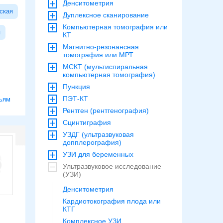
Денситометрия
ская
Дуплексное сканирование
Компьютерная томография или
я
КТ
Магнитно-резонансная
томография или МРТ
МСКТ (мультиспиральная
компьютерная томография)
Пункция
ПЭТ-КТ
ьям
Рентген (рентгенография)
Сцинтиграфия
УЗДГ (ультразвуковая
допплерография)
УЗИ для беременных
Ультразвуковое исследование
(УЗИ)
Денситометрия
Кардиотокография плода или
КТГ
Комплексное УЗИ