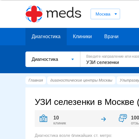
Москва
Диагностика
Клиники
Врачи
Введите направление или наз
Диагностика
Главная
диагностические центры Москвы
Ультразву
УЗИ селезенки в Москве 
10
10
клиник
отз
Диагностика возле ближайших ст. метро: