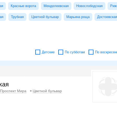
ая
Красные ворота
Менделеевская
Новослободская
Риж
ая
Трубная
Цветной бульвар
Марьина роща
Достоевска
Детские
По субботам
По воскресен
кая
Проспект Мира
Цветной бульвар