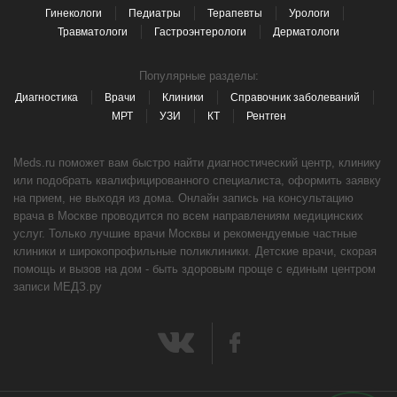
Гинекологи
Педиатры
Терапевты
Урологи
Травматологи
Гастроэнтерологи
Дерматологи
Популярные разделы:
Диагностика
Врачи
Клиники
Справочник заболеваний
МРТ
УЗИ
КТ
Рентген
Meds.ru поможет вам быстро найти диагностический центр, клинику
или подобрать квалифицированного специалиста, оформить заявку
на прием, не выходя из дома. Онлайн запись на консультацию
врача в Москве проводится по всем направлениям медицинских
услуг. Только лучшие врачи Москвы и рекомендуемые частные
клиники и широкопрофильные поликлиники. Детские врачи, скорая
помощь и вызов на дом - быть здоровым проще с единым центром
записи МЕДЗ.ру