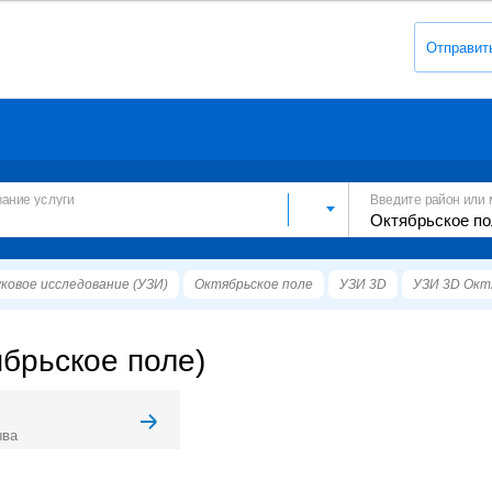
Отправит
вание услуги
Введите район или 
ковое исследование (УЗИ)
Октябрьское поле
УЗИ 3D
УЗИ 3D Окт
ябрьское поле)
ыва