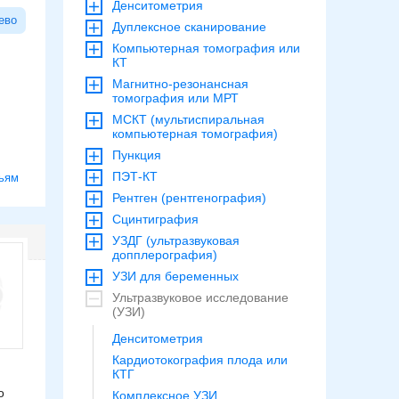
Денситометрия
ево
Дуплексное сканирование
Компьютерная томография или
КТ
Магнитно-резонансная
томография или МРТ
МСКТ (мультиспиральная
компьютерная томография)
Пункция
ПЭТ-КТ
ьям
Рентген (рентгенография)
Сцинтиграфия
УЗДГ (ультразвуковая
допплерография)
УЗИ для беременных
Ультразвуковое исследование
(УЗИ)
Денситометрия
Кардиотокография плода или
КТГ
о
Комплексное УЗИ