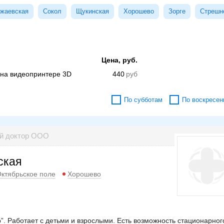
жаевская
Сокол
Щукинская
Хорошево
Зорге
Стрешн
Цена, руб.
 на видеопринтере 3D
440
По субботам
По воскресен
ый доктор ООО
ская
ктябрьское поле
Хорошево
 Работает с детьми и взрослыми. Есть возможность стационарног