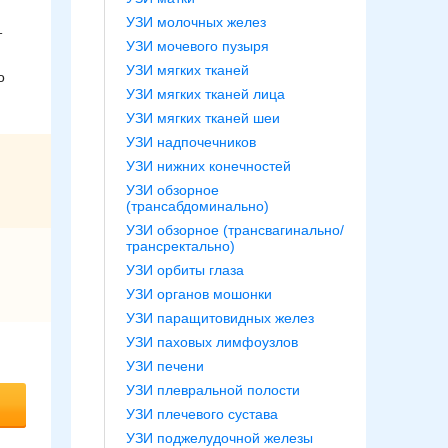
УЗИ молочных желез
т
УЗИ мочевого пузыря
УЗИ мягких тканей
о
УЗИ мягких тканей лица
УЗИ мягких тканей шеи
УЗИ надпочечников
УЗИ нижних конечностей
УЗИ обзорное
(трансабдоминально)
УЗИ обзорное (трансвагинально/
трансректально)
УЗИ орбиты глаза
УЗИ органов мошонки
УЗИ паращитовидных желез
УЗИ паховых лимфоузлов
УЗИ печени
УЗИ плевральной полости
УЗИ плечевого сустава
УЗИ поджелудочной железы