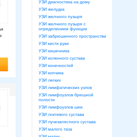
УЗИ диагностика на дому
УЗИ желудка
УЗИ желчного пузыря
УЗИ желчного пузыря с
определением функции
ая
в
УЗИ забрюшинного пространства
УЗИ кисти руки
УЗИ кишечника
УЗИ коленного сустава
УЗИ конечностей
УЗИ копчика
УЗИ легких
УЗИ лимфатических узлов
УЗИ лимфоузлов брюшной
полости
УЗИ лимфоузлов шеи
УЗИ локтевого сустава
УЗИ лучезапястного сустава
УЗИ малого таза
УЗИ матки