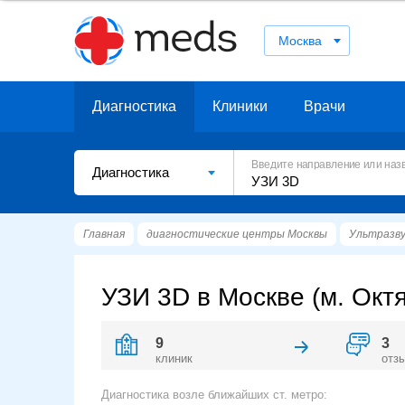
Москва
Диагностика
Клиники
Врачи
Введите направление или наз
Диагностика
Главная
диагностические центры Москвы
Ультразву
УЗИ 3D в Москве (м. Окт
9
3
клиник
отз
Диагностика возле ближайших ст. метро: