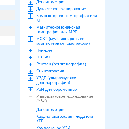
Денситометрия
Дуплексное сканирование
Компьютерная томография или
КТ
Магнитно-резонансная
томография или МРТ
МСКТ (мультиспиральная
компьютерная томография)
Пункция
ПЭТ-КТ
Рентген (рентгенография)
Сцинтиграфия
УЗДГ (ультразвуковая
допплерография)
УЗИ для беременных
Ультразвуковое исследование
(УЗИ)
Денситометрия
Кардиотокография плода или
КТГ
Комплексное УЗИ