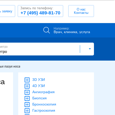
Запись по телефону:
О нас
ь заявку
+7 (495) 489-81-70
Контакты
Например:
Врач, клиника, услуга
метро
ых пазух носа
3D УЗИ
са
4D УЗИ
Ангиография
Биопсия
Бронхоскопия
Гастроскопия