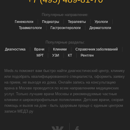
Популярные направление:
Гинекологи
Педиатры
Терапевты
Урологи
Травматологи
Гастроэнтерологи
Дерматологи
Популярные разделы:
Диагностика
Врачи
Клиники
Справочник заболеваний
МРТ
УЗИ
КТ
Рентген
Meds.ru поможет вам быстро найти диагностический центр, клинику
или подобрать квалифицированного специалиста, оформить заявку
на прием, не выходя из дома. Онлайн запись на консультацию
врача в Москве проводится по всем направлениям медицинских
услуг. Только лучшие врачи Москвы и рекомендуемые частные
клиники и широкопрофильные поликлиники. Детские врачи, скорая
помощь и вызов на дом - быть здоровым проще с единым центром
записи МЕДЗ.ру