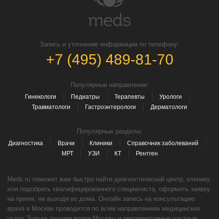
Запись и уточнение информации по телефону:
+7 (495) 489-81-70
Популярные направление:
Гинекологи
Педиатры
Терапевты
Урологи
Травматологи
Гастроэнтерологи
Дерматологи
Популярные разделы:
Диагностика
Врачи
Клиники
Справочник заболеваний
МРТ
УЗИ
КТ
Рентген
Meds.ru поможет вам быстро найти диагностический центр, клинику
или подобрать квалифицированного специалиста, оформить заявку
на прием, не выходя из дома. Онлайн запись на консультацию
врача в Москве проводится по всем направлениям медицинских
услуг. Только лучшие врачи Москвы и рекомендуемые частные