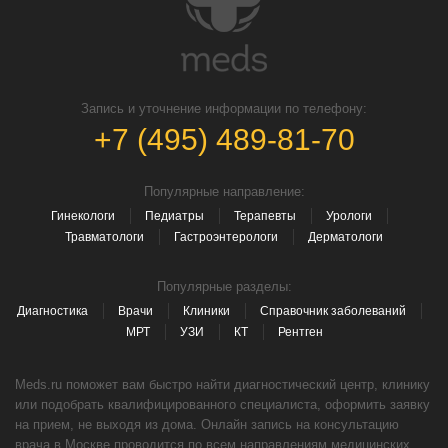
Запись и уточнение информации по телефону:
+7 (495) 489-81-70
Популярные направление:
Гинекологи
Педиатры
Терапевты
Урологи
Травматологи
Гастроэнтерологи
Дерматологи
Популярные разделы:
Диагностика
Врачи
Клиники
Справочник заболеваний
МРТ
УЗИ
КТ
Рентген
Meds.ru поможет вам быстро найти диагностический центр, клинику
или подобрать квалифицированного специалиста, оформить заявку
на прием, не выходя из дома. Онлайн запись на консультацию
врача в Москве проводится по всем направлениям медицинских