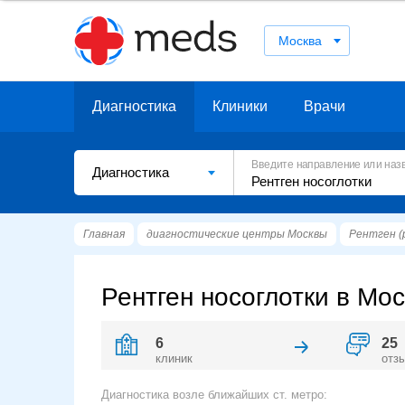
Москва
Диагностика
Клиники
Врачи
Введите направление или наз
Диагностика
Главная
диагностические центры Москвы
Рентген (
Рентген носоглотки в Мос
6
25
клиник
отз
Диагностика возле ближайших ст. метро: