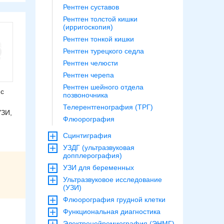
Рентген суставов
Рентген толстой кишки
(ирригоскопия)
Рентген тонкой кишки
Рентген турецкого седла
Рентген челюсти
Рентген черепа
Рентген шейного отдела
 с
позвоночника
Телерентгенография (ТРГ)
УЗИ,
Флюорография
Сцинтиграфия
УЗДГ (ультразвуковая
допплерография)
УЗИ для беременных
Ультразвуковое исследование
(УЗИ)
Флюорография грудной клетки
Функциональная диагностика
Электронейромиография (ЭНМГ)