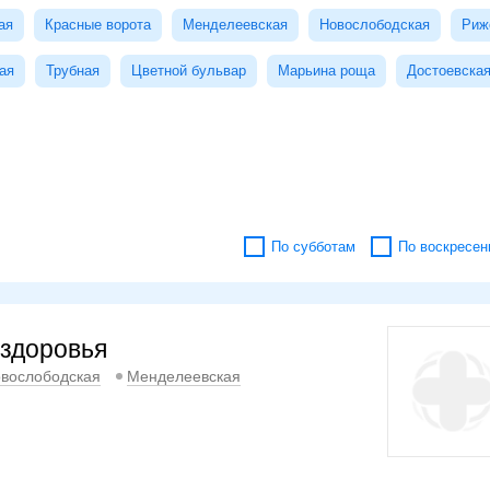
ая
Красные ворота
Менделеевская
Новослободская
Риж
ая
Трубная
Цветной бульвар
Марьина роща
Достоевска
По субботам
По воскресен
здоровья
вослободская
Менделеевская