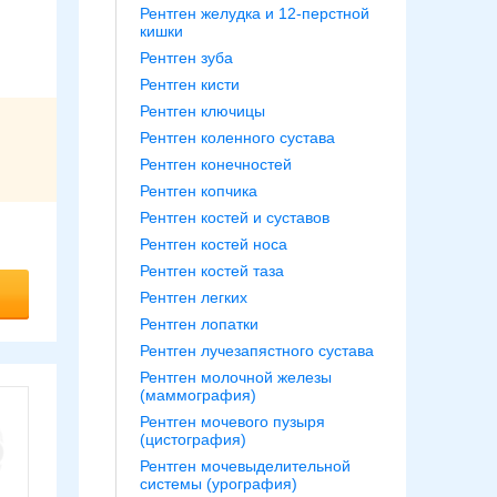
Рентген желудка и 12-перстной
кишки
Рентген зуба
Рентген кисти
Рентген ключицы
Рентген коленного сустава
Рентген конечностей
Рентген копчика
Рентген костей и суставов
Рентген костей носа
Рентген костей таза
Рентген легких
Рентген лопатки
Рентген лучезапястного сустава
Рентген молочной железы
(маммография)
Рентген мочевого пузыря
(цистография)
Рентген мочевыделительной
системы (урография)