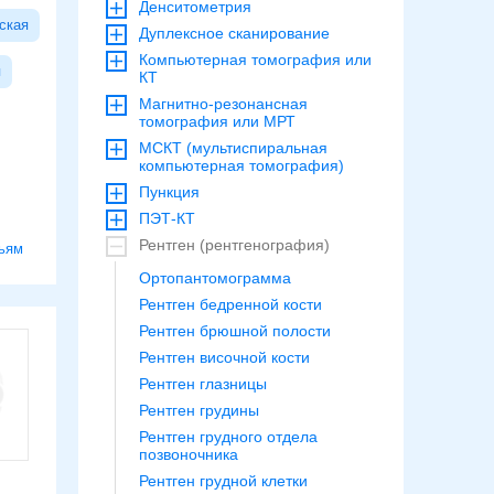
Денситометрия
ская
Дуплексное сканирование
Компьютерная томография или
я
КТ
Магнитно-резонансная
томография или МРТ
МСКТ (мультиспиральная
компьютерная томография)
Пункция
ПЭТ-КТ
Рентген (рентгенография)
ьям
Ортопантомограмма
Рентген бедренной кости
Рентген брюшной полости
Рентген височной кости
Рентген глазницы
Рентген грудины
Рентген грудного отдела
позвоночника
Рентген грудной клетки