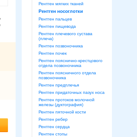
Рентген мягких тканей
Рентген носоглотки
о
Рентген пальцев
е
Рентген пищевода
Рентген плечевого сустава
(плеча)
Рентген позвоночника
Рентген почек
Рентген пояснично-крестцового
отдела позвоночника
Рентген поясничного отдела
позвоночника
Рентген предплечья
Рентген придаточных пазух носа
Рентген протоков молочной
железы (дуктография)
Рентген пяточной кости
Рентген ребер
Рентген сердца
Рентген стопы