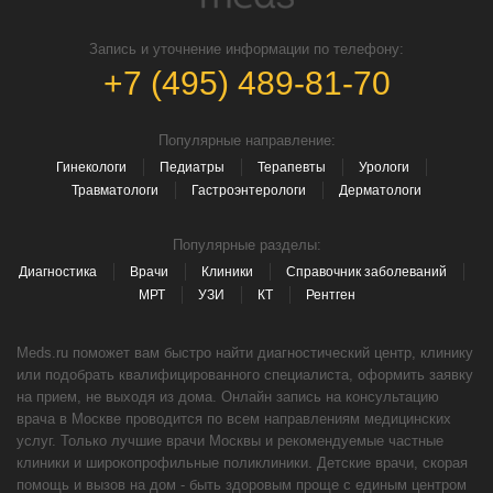
Запись и уточнение информации по телефону:
+7 (495) 489-81-70
Популярные направление:
Гинекологи
Педиатры
Терапевты
Урологи
Травматологи
Гастроэнтерологи
Дерматологи
Популярные разделы:
Диагностика
Врачи
Клиники
Справочник заболеваний
МРТ
УЗИ
КТ
Рентген
Meds.ru поможет вам быстро найти диагностический центр, клинику
или подобрать квалифицированного специалиста, оформить заявку
на прием, не выходя из дома. Онлайн запись на консультацию
врача в Москве проводится по всем направлениям медицинских
услуг. Только лучшие врачи Москвы и рекомендуемые частные
клиники и широкопрофильные поликлиники. Детские врачи, скорая
помощь и вызов на дом - быть здоровым проще с единым центром