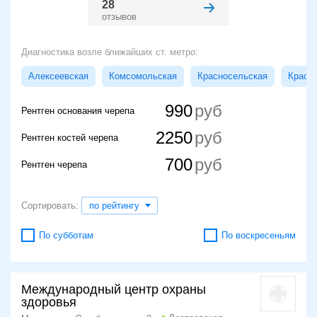
28
отзывов
Диагностика возле ближайших ст. метро:
Алексеевская
Комсомольская
Красносельская
Красн
990
Рентген основания черепа
2250
Рентген костей черепа
700
Рентген черепа
Сортировать:
по рейтингу
По субботам
По воскресеньям
Международный центр охраны
здоровья