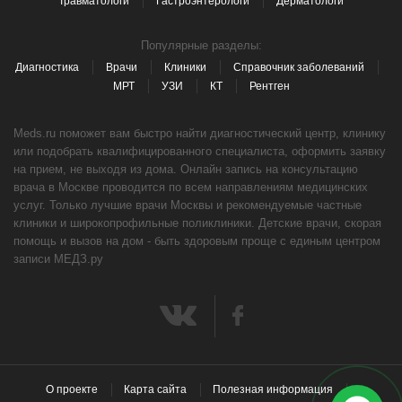
Травматологи
Гастроэнтерологи
Дерматологи
Популярные разделы:
Диагностика
Врачи
Клиники
Справочник заболеваний
МРТ
УЗИ
КТ
Рентген
Meds.ru поможет вам быстро найти диагностический центр, клинику
или подобрать квалифицированного специалиста, оформить заявку
на прием, не выходя из дома. Онлайн запись на консультацию
врача в Москве проводится по всем направлениям медицинских
услуг. Только лучшие врачи Москвы и рекомендуемые частные
клиники и широкопрофильные поликлиники. Детские врачи, скорая
помощь и вызов на дом - быть здоровым проще с единым центром
записи МЕДЗ.ру
О проекте
Карта сайта
Полезная информация