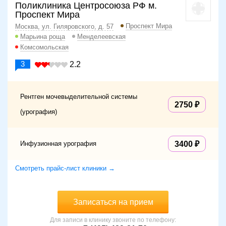
Поликлиника Центросоюза РФ м.
Проспект Мира
Проспект Мира
Москва, ул. Гиляровского, д. 57
Марьина роща
Менделеевская
Комсомольская
3
2.2
Рентген мочевыделительной системы
2750
(урография)
Инфузионная урография
3400
Смотреть прайс-лист клиники →
Записаться на прием
Для записи в клинику звоните по телефону: