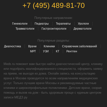
+7 (495) 489-81-70
Популярные направление:
Гинекологи
Педиатры
Терапевты
Урологи
Травматологи
Гастроэнтерологи
Дерматологи
Популярные разделы:
Диагностика
Врачи
Клиники
Справочник заболеваний
МРТ
УЗИ
КТ
Рентген
Meds.ru поможет вам быстро найти диагностический центр, клинику
или подобрать квалифицированного специалиста, оформить заявку
на прием, не выходя из дома. Онлайн запись на консультацию
врача в Москве проводится по всем направлениям медицинских
услуг. Только лучшие врачи Москвы и рекомендуемые частные
клиники и широкопрофильные поликлиники. Детские врачи, скорая
помощь и вызов на дом - быть здоровым проще с единым центром
записи МЕДЗ.ру