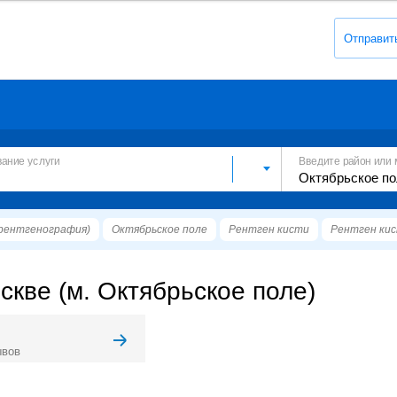
Отправит
вание услуги
Введите район или 
рентгенография)
Октябрьское поле
Рентген кисти
Рентген кис
скве (м. Октябрьское поле)
ывов