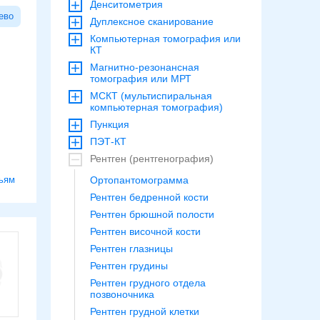
Денситометрия
ево
Дуплексное сканирование
Компьютерная томография или
КТ
Магнитно-резонансная
томография или МРТ
МСКТ (мультиспиральная
компьютерная томография)
Пункция
ПЭТ-КТ
Рентген (рентгенография)
ьям
Ортопантомограмма
Рентген бедренной кости
Рентген брюшной полости
Рентген височной кости
Рентген глазницы
Рентген грудины
Рентген грудного отдела
позвоночника
Рентген грудной клетки