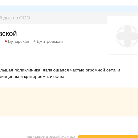
ый доктор ООО
вской
я
Бутырская
Дмитровская
льшая поликлиника, являющаяся частью огромной сети, и
инципам и критериям качества.
Для записи в любой филиал