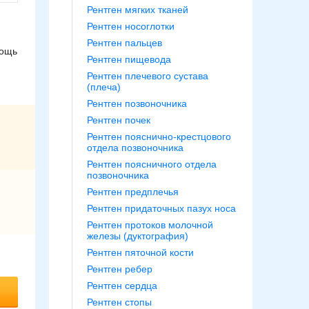
Рентген мягких тканей
Рентген носоглотки
Рентген пальцев
мощь
Рентген пищевода
Рентген плечевого сустава
(плеча)
Рентген позвоночника
Рентген почек
Рентген пояснично-крестцового
отдела позвоночника
Рентген поясничного отдела
позвоночника
Рентген предплечья
Рентген придаточных пазух носа
Рентген протоков молочной
железы (дуктография)
Рентген пяточной кости
Рентген ребер
Рентген сердца
Рентген стопы