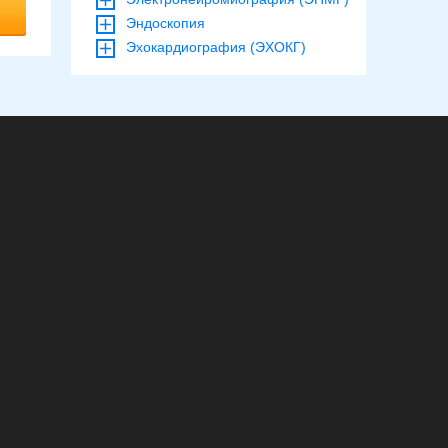
Эндоскопия
Эхокардиография (ЭХОКГ)