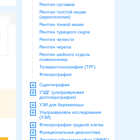
Рентген суставов
Рентген толстой кишки
(ирригоскопия)
Рентген тонкой кишки
Рентген турецкого седла
Рентген челюсти
Рентген черепа
Рентген шейного отдела
позвоночника
Телерентгенография (ТРГ)
Флюорография
Сцинтиграфия
УЗДГ (ультразвуковая
допплерография)
УЗИ для беременных
Ультразвуковое исследование
(УЗИ)
Флюорография грудной клетки
Функциональная диагностика
Электронейромиография (ЭНМГ)