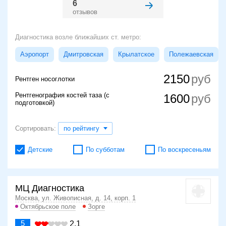
6
отзывов
Диагностика возле ближайших ст. метро:
Аэропорт
Дмитровская
Крылатское
Полежаевская
2150
Рентген носоглотки
Рентгенография костей таза (с
1600
подготовкой)
Сортировать:
по рейтингу
Детские
По субботам
По воскресеньям
МЦ Диагностика
Москва, ул. Живописная, д. 14, корп. 1
Октябрьское поле
Зорге
5
2.1