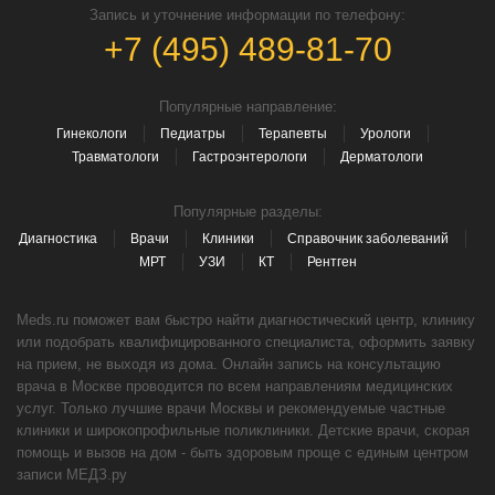
Запись и уточнение информации по телефону:
+7 (495) 489-81-70
Популярные направление:
Гинекологи
Педиатры
Терапевты
Урологи
Травматологи
Гастроэнтерологи
Дерматологи
Популярные разделы:
Диагностика
Врачи
Клиники
Справочник заболеваний
МРТ
УЗИ
КТ
Рентген
Meds.ru поможет вам быстро найти диагностический центр, клинику
или подобрать квалифицированного специалиста, оформить заявку
на прием, не выходя из дома. Онлайн запись на консультацию
врача в Москве проводится по всем направлениям медицинских
услуг. Только лучшие врачи Москвы и рекомендуемые частные
клиники и широкопрофильные поликлиники. Детские врачи, скорая
помощь и вызов на дом - быть здоровым проще с единым центром
записи МЕДЗ.ру