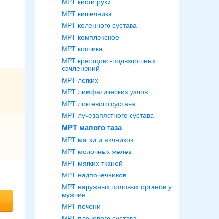
МРТ кисти руки
МРТ кишечника
МРТ коленного сустава
МРТ комплексное
МРТ копчика
МРТ крестцово-подвздошных
сочленений
МРТ легких
МРТ лимфатических узлов
МРТ локтевого сустава
МРТ лучезапястного сустава
МРТ малого таза
МРТ матки и яичников
МРТ молочных желез
МРТ мягких тканей
МРТ надпочечников
МРТ наружных половых органов у
мужчин
МРТ печени
МРТ плечевого сустава