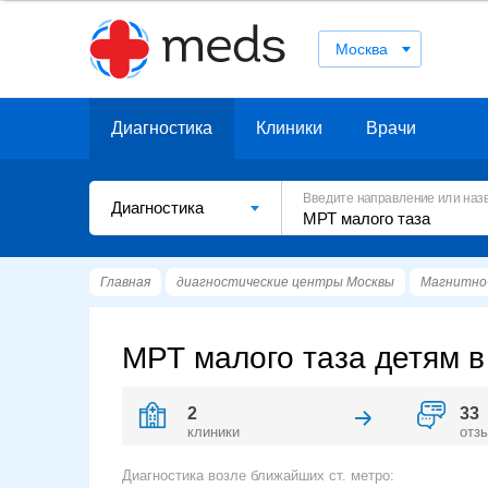
Москва
Диагностика
Клиники
Врачи
Введите направление или наз
Диагностика
Главная
диагностические центры Москвы
Магнитно-
МРТ малого таза детям в
2
33
клиники
отз
Диагностика возле ближайших ст. метро: