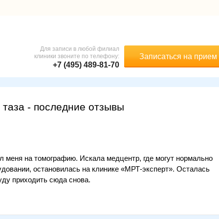
Для записи в любой филиал
Записаться на прием
клиники звоните по телефону:
+7 (495) 489-81-70
 таза - последние отзывы
ил меня на томографию. Искала медцентр, где могут нормально
удовании, остановилась на клинике «МРТ-эксперт». Осталась
уду приходить сюда снова.