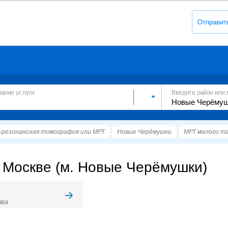
Отправит
вание услуги
Введите район или 
резонансная томография или МРТ
Новые Черёмушки
МРТ малого т
 Москве (м. Новые Черёмушки)
ыва