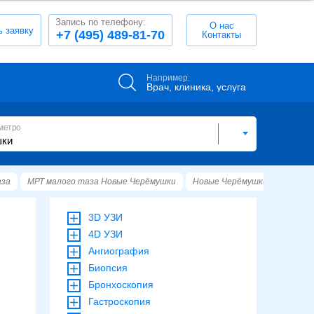
Запись по телефону:
О нас
ь заявку
+7 (495) 489-81-70
Контакты
Например:
Врач, клиника, услуга
метро
аза
МРТ малого таза Новые Черёмушки
Новые Черёмушки
детские
3D УЗИ
4D УЗИ
Ангиография
Биопсия
Бронхоскопия
Гастроскопия