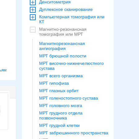
Денситометрия
Дуплексное сканирование
Компьютерная томография или
КТ
Магнитно-резонансная
томография или МРТ
Магнитнорезонансная
ангиография
МРТ брюшной полости
МРТ височно-нижнечелюстного
сустава
ьям
МРТ всего организма
МРТ гипофиза
МРТ глазных орбит
МРТ голеностопного сустава
МРТ головного мозга
МРТ грудного отдела
позвоночника
МРТ грудной клетки
МРТ забрюшинного пространства