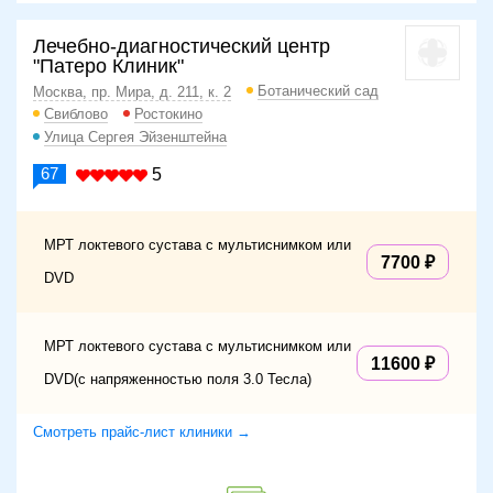
открытого типа либо при нахождении пациента в
Магнитно-резонансная томография
9690
локтевого сустава (левый, правый)
состоянии медикаментозного сна. Диагностика с
Лечебно-диагностический центр
контрастом запрещена при беременности, лактации и
4500
"Патеро Клиник"
МРТ локтевого сустава (1 сустав)
болезнях почек.
Ботанический сад
Москва, пр. Мира, д. 211, к. 2
5000
МРТ локтевого сустава (день)
Свиблово
Ростокино
Запишитесь на МРТ локтевого сустава онлайн на сервисе
Улица Сергея Эйзенштейна
Meds.ru, чтобы не тратить время на поездку в клинику.
67
5
МРТ локтевого сустава с мультиснимком или
7700
DVD
МРТ локтевого сустава с мультиснимком или
11600
DVD(с напряженностью поля 3.0 Тесла)
Смотреть прайс-лист клиники →