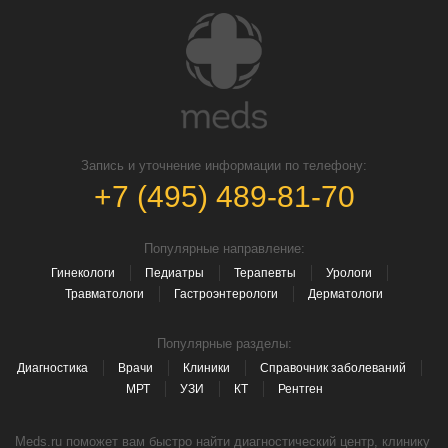
Запись и уточнение информации по телефону:
+7 (495) 489-81-70
Популярные направление:
Гинекологи
Педиатры
Терапевты
Урологи
Травматологи
Гастроэнтерологи
Дерматологи
Популярные разделы:
Диагностика
Врачи
Клиники
Справочник заболеваний
МРТ
УЗИ
КТ
Рентген
Meds.ru поможет вам быстро найти диагностический центр, клинику