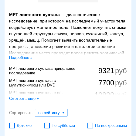
МРТ локтевого сустава
— диагностическое
исследование, при котором на исследуемый участок тела
воздействует магнитное поле. Позволяет получить снимки
внутренней структуры связок, нервов, сухожилий, капсул,
хрящей, мышц. Помогает выявить воспалительные
процессы, аномалии развития и патологии строения.
Исследование часто проводят после рентгенологической
Подробнее »
диагностики для уточнения ее результатов. Оно дает
возможность распознать артрит, артроз, бурсит,
МРТ локтевого сустава прицельное
9321
остеонекроз, обнаружить абсцесс, опухоли, ущемления
исследование
нервов, ганглиозную кисту, переломы и травмы. Также
МРТ локтевого сустава с
7700
выполняется при подозрениях на новообразование,
мультиснимком или DVD
ноющей боли в локте, осложнениях после повреждений,
МРТ локтевого сустава с в/в
10920
отеке и покраснении локтя.
контрастированием
Смотреть еще »
МРТ локтевого сустава (с огранич. по
4000
Проведение процедуры противопоказано пациентам, в
весу до 100 кг)
Сортировать:
по рейтингу
теле которых установлены металлические клипсы,
9500
МРТ локтевого сустава, (один сустав)
искусственные клапаны сердца либо кардиостимулятор, а
Детские
По субботам
По воскресеньям
также с непереносимостью контрастного вещества. При
МРТ локтевого сустава на
3450
сверхпроводящем томографе
клаустрофобии исследование выполняется на томографе