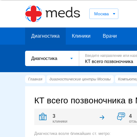
Москва
Диагностика
Клиники
Врачи
Введите направление или наз
Диагностика
Главная
диагностические центры Москвы
Компьюте
КТ всего позвоночника в
3
4
клиники
отз
Диагностика возле ближайших ст. метро: