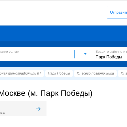
Отправит
вание услуги
Введите район или 
рная томография или КТ
Парк Победы
КТ всего позвоночника
КТ 
 Москве (м. Парк Победы)
ыва