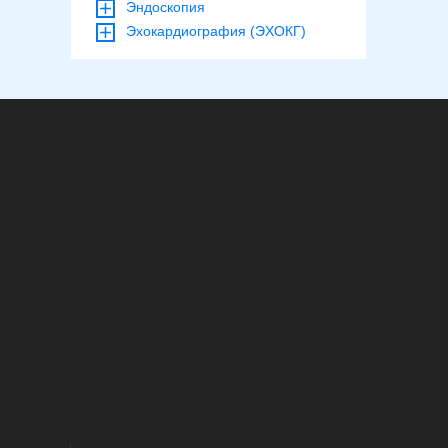
Эндоскопия
Эхокардиография (ЭХОКГ)