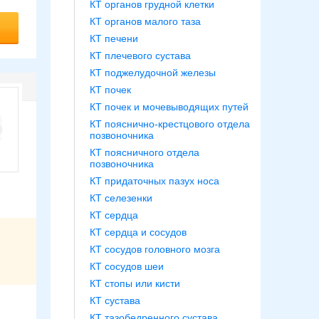
КТ органов грудной клетки
КТ органов малого таза
КТ печени
КТ плечевого сустава
КТ поджелудочной железы
КТ почек
КТ почек и мочевыводящих путей
КТ пояснично-крестцового отдела
позвоночника
КТ поясничного отдела
позвоночника
КТ придаточных пазух носа
КТ селезенки
КТ сердца
КТ сердца и сосудов
КТ сосудов головного мозга
КТ сосудов шеи
КТ стопы или кисти
КТ сустава
КТ тазобедренного сустава