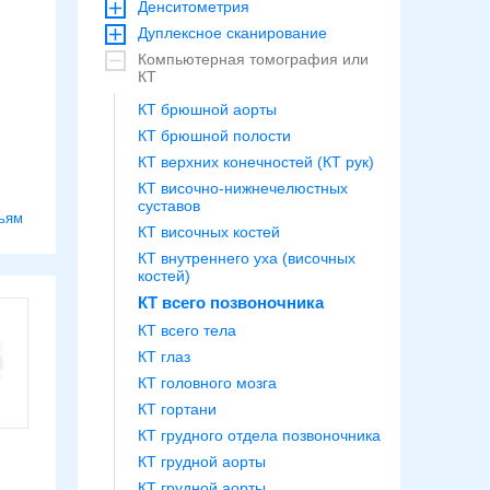
Денситометрия
Дуплексное сканирование
Компьютерная томография или
КТ
КТ брюшной аорты
КТ брюшной полости
КТ верхних конечностей (КТ рук)
КТ височно-нижнечелюстных
суставов
ьям
КТ височных костей
КТ внутреннего уха (височных
костей)
КТ всего позвоночника
КТ всего тела
КТ глаз
КТ головного мозга
КТ гортани
КТ грудного отдела позвоночника
КТ грудной аорты
КТ грудной аорты