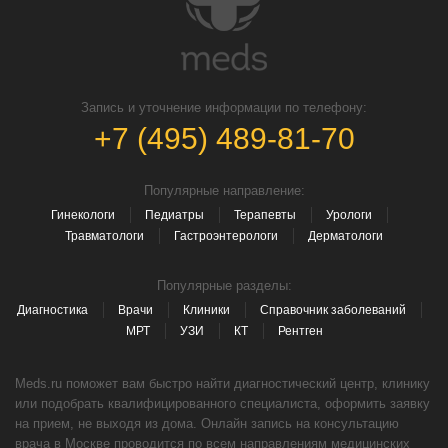
Запись и уточнение информации по телефону:
+7 (495) 489-81-70
Популярные направление:
Гинекологи
Педиатры
Терапевты
Урологи
Травматологи
Гастроэнтерологи
Дерматологи
Популярные разделы:
Диагностика
Врачи
Клиники
Справочник заболеваний
МРТ
УЗИ
КТ
Рентген
Meds.ru поможет вам быстро найти диагностический центр, клинику
или подобрать квалифицированного специалиста, оформить заявку
на прием, не выходя из дома. Онлайн запись на консультацию
врача в Москве проводится по всем направлениям медицинских