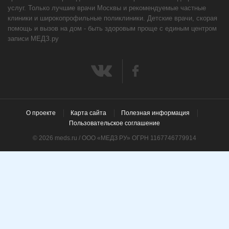
услуг. Только лучшие врачи Москвы и рекомендуемые частные
клиники и широкопрофильные поликлиники. Детские врачи, скорая
помощь и вызов на дом - быть здоровым проще с единым центром
записи МЕДЗ.ру
О проекте
Карта сайта
Полезная информация
Пользовательское соглашение
© 2026 meds.ru / ООО «МЕДЗ РУ» ОГРН 1167746779914