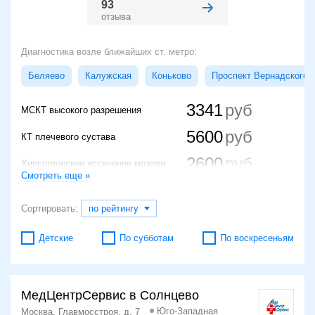
93
отзыва
Диагностика возле ближайших ст. метро:
Беляево
Калужская
Коньково
Проспект Вернадского
3341
МСКТ высокого разрешения
5600
КТ плечевого сустава
2600
Хирургическое иссечение мозоли
Смотреть еще »
4000
КТ зубов
Сортировать:
по рейтингу
Детские
По субботам
По воскресеньям
МедЦентрСервис в Солнцево
Юго-Западная
Москва, Главмосстроя, д. 7