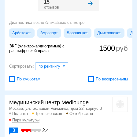
15
отзывов
Диагностика возле ближайших ст. метро:
Арбатская
Аэропорт
Боровицкая
Дмитровская
Доб
ЭКГ (электрокардиограмма) с
1500
расшифровкой врача
Сортировать:
по рейтингу
По субботам
По воскресеньям
Медицинский центр Medlounge
Москва, ул. Большая Якиманка, дом 22, корпус 3
Полянка
Третьяковская
Октябрьская
Парк культуры
3
2.4