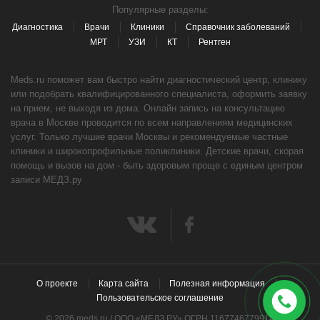
Популярные разделы:
Диагностика
Врачи
Клиники
Справочник заболеваний
МРТ
УЗИ
КТ
Рентген
Meds.ru поможет вам быстро найти диагностический центр, клинику
или подобрать квалифицированного специалиста, оформить заявку
на прием, не выходя из дома. Онлайн запись на консультацию
врача в Москве проводится по всем направлениям медицинских
услуг. Только лучшие врачи Москвы и рекомендуемые частные
клиники и широкопрофильные поликлиники. Детские врачи, скорая
помощь и вызов на дом - быть здоровым проще с единым центром
записи МЕДЗ.ру
О проекте
Карта сайта
Полезная информация
Пользовательское соглашение
© 2026 meds.ru / ООО «МЕДЗ РУ» ОГРН 1167746779914