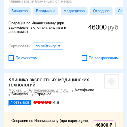
Клиники возле ближайших ст. метро:
Бибирево
Владыкино
Медведково
Отрадное
Сели
Операция по Иваниссевичу (при
46000
варикоцеле, включаяа анализы и
анестезию)
Сортировать:
по рейтингу
По субботам
По воскресеньям
Клиника экспертных медицинских
технологий
Алтуфьево
Москва, ш. Алтуфьевское, д. 48/1
Бибирево
Отрадное
7
отзывов
4.8
Операция по Иваниссевичу (при варикоцеле,
46000