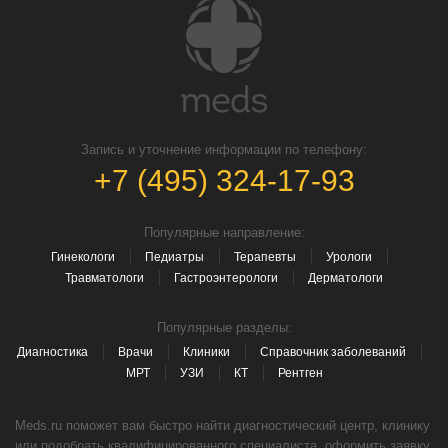
Запись и уточнение информации по телефону:
+7 (495) 324-17-93
Популярные направление:
Гинекологи
Педиатры
Терапевты
Урологи
Травматологи
Гастроэнтерологи
Дерматологи
Популярные разделы:
Диагностика
Врачи
Клиники
Справочник заболеваний
МРТ
УЗИ
КТ
Рентген
Meds.ru поможет вам быстро найти диагностический центр, клинику
или подобрать квалифицированного специалиста, оформить заявку