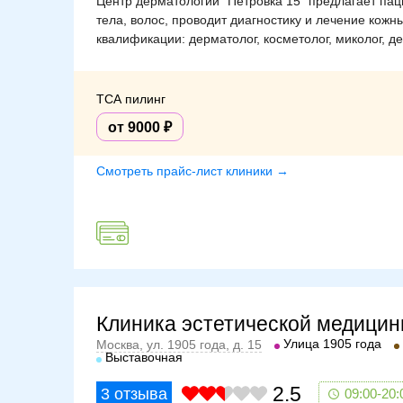
Центр дерматологии "Петровка 15" предлагает па
тела, волос, проводит диагностику и лечение кож
квалификации: дерматолог, косметолог, миколог, де
ТСА пилинг
от 9000
Смотреть прайс-лист клиники →
Клиника эстетической медици
Улица 1905 года
Москва, ул. 1905 года, д. 15
Выставочная
2.5
3
отзыва
09:00-20: