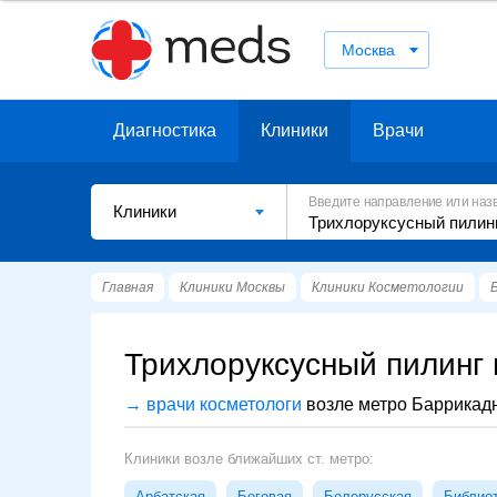
Москва
Диагностика
Клиники
Врачи
Введите направление или наз
Клиники
Главная
Клиники Москвы
Клиники Косметологии
Трихлоруксусный пилинг 
→ врачи косметологи
возле метро Баррикад
Клиники возле ближайших ст. метро:
Арбатская
Беговая
Белорусская
Библио