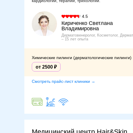
кардиологии, терапии, трихологии.
4.5
Кириченко Светлана
Владимировна
Дерматовенеролог, Косметолог, Дерма
15 лет опыта
Химические пилинги (дерматологические пилинги)
от 2500
Смотреть прайс-лист клиники →
Медицинский центр Hair&Skin