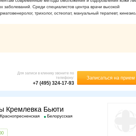
циентам современные методы омоложения и оздоровления кожи ли
ных заболеваний. Среди специалистов центра врачи высокой
рматовенеролог, трихолог, остеопат, мануальный терапевт, кинезио
Для записи в клинику звоните по
Записаться на прием
телефону:
+7 (495) 324-17-93
ны Кремлевка Бьюти
Краснопресненская
Белорусская
00