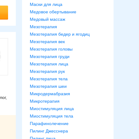
Маски для лица
Медовое обертывание
Медовый массаж
Мезотерапия
Мезотерапия бедер и ягодиц
Мезотерапия век
Мезотерапия головы
Мезотерапия груди
Мезотерапия лица
Мезотерапия рук
Мезотерапия тела
Мезотерапия шеи
Микродермабразия
ог,
Микротерапия
Миостимуляция лица
Миостимуляция тела
Парафинолечение
Пилинг Джесснера
Пилинг лица