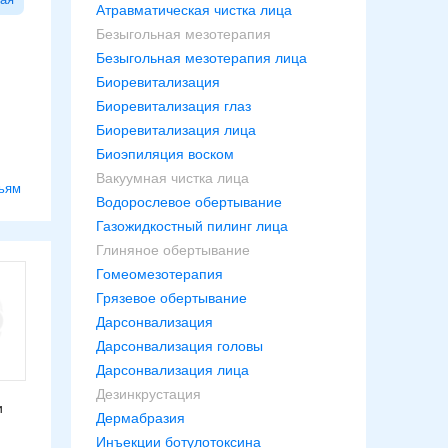
Атравматическая чистка лица
Безыгольная мезотерапия
Безыгольная мезотерапия лица
Биоревитализация
Биоревитализация глаз
Биоревитализация лица
Биоэпиляция воском
Вакуумная чистка лица
ьям
Водорослевое обертывание
Газожидкостный пилинг лица
Глиняное обертывание
Гомеомезотерапия
Грязевое обертывание
Дарсонвализация
Дарсонвализация головы
Дарсонвализация лица
Дезинкрустация
и
Дермабразия
Инъекции ботулотоксина