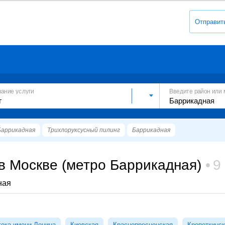
Отправит
вание услуги
Введите район или 
Баррикадная
Трихлоруксусный пилинг
Баррикадная
в Москве (метро Баррикадная)
9
ная
тека имени Ленина
Киевская
Краснопресненская
Кропоткинс