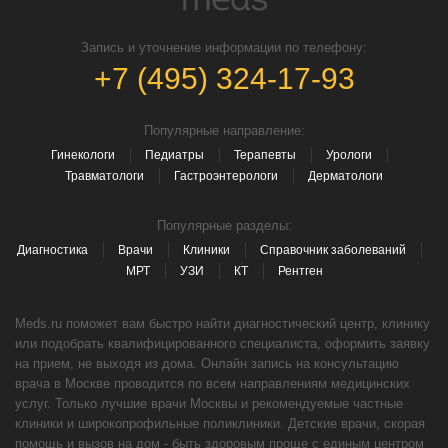
Запись и уточнение информации по телефону:
+7 (495) 324-17-93
Популярные направление:
Гинекологи
Педиатры
Терапевты
Урологи
Травматологи
Гастроэнтерологи
Дерматологи
Популярные разделы:
Диагностика
Врачи
Клиники
Справочник заболеваний
МРТ
УЗИ
КТ
Рентген
Meds.ru поможет вам быстро найти диагностический центр, клинику
или подобрать квалифицированного специалиста, оформить заявку
на прием, не выходя из дома. Онлайн запись на консультацию
врача в Москве проводится по всем направлениям медицинских
услуг. Только лучшие врачи Москвы и рекомендуемые частные
клиники и широкопрофильные поликлиники. Детские врачи, скорая
помощь и вызов на дом - быть здоровым проще с единым центром