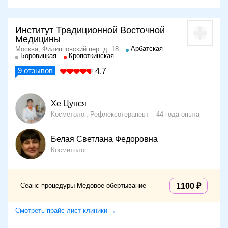
Институт Традиционной Восточной
Медицины
Арбатская
Москва, Филипповский пер. д. 18
Боровицкая
Кропоткинская
9
отзывов
4.7
Хе Цунся
Косметолог, Рефлексотерапевт
44 года опыта
Белая Светлана Федоровна
Косметолог
Сеанс процедуры Медовое обертывание
1100
Смотреть прайс-лист клиники →