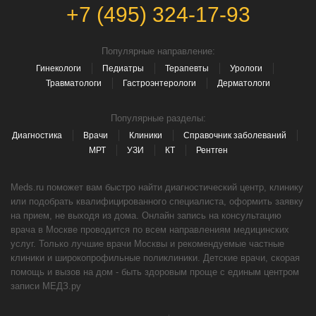
+7 (495) 324-17-93
Популярные направление:
Гинекологи
Педиатры
Терапевты
Урологи
Травматологи
Гастроэнтерологи
Дерматологи
Популярные разделы:
Диагностика
Врачи
Клиники
Справочник заболеваний
МРТ
УЗИ
КТ
Рентген
Meds.ru поможет вам быстро найти диагностический центр, клинику
или подобрать квалифицированного специалиста, оформить заявку
на прием, не выходя из дома. Онлайн запись на консультацию
врача в Москве проводится по всем направлениям медицинских
услуг. Только лучшие врачи Москвы и рекомендуемые частные
клиники и широкопрофильные поликлиники. Детские врачи, скорая
помощь и вызов на дом - быть здоровым проще с единым центром
записи МЕДЗ.ру