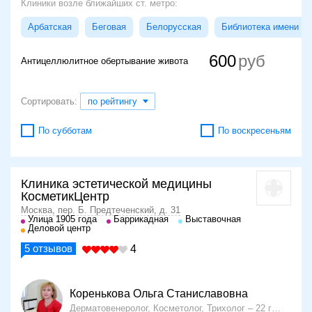
Клиники возле ближайших ст. метро:
Арбатская
Беговая
Белорусская
Библиотека имени Л
600
Антицеллюлитное обертывание живота
Сортировать:
по рейтингу
По субботам
По воскресеньям
Клиника эстетической медицины
КосметикЦентр
Москва, пер. Б. Предтеченский, д. 31
Улица 1905 года
Баррикадная
Выставочная
Деловой центр
5
отзывов
4
Коренькова Ольга Станиславовна
Дерматовенеролог, Косметолог, Трихолог
22 года опыта