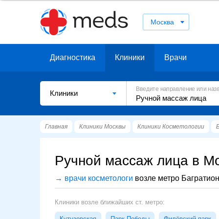
Москва
Диагностика
Клиники
Врачи
Введите направление или наз
Клиники
Главная
Клиники Москвы
Клиники Косметологии
Ручной массаж лица в Мо
→ врачи косметологи
возле метро Багратио
Клиники возле ближайших ст. метро:
Кутузовская
Парк Победы
Филёвский парк