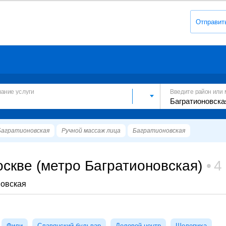
Отправит
вание услуги
Введите район или 
Багратионовская
Ручной массаж лица
Багратионовская
скве (метро Багратионовская)
4
новская
Фили
Славянский бульвар
Деловой центр
Шелепиха