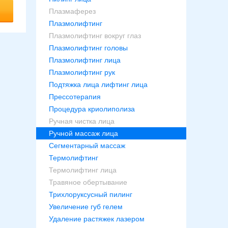
Плазмаферез
Плазмолифтинг
Плазмолифтинг вокруг глаз
Плазмолифтинг головы
Плазмолифтинг лица
Плазмолифтинг рук
Подтяжка лица лифтинг лица
Прессотерапия
Процедура криолиполиза
Ручная чистка лица
Ручной массаж лица
Сегментарный массаж
Термолифтинг
Термолифтинг лица
Травяное обертывание
Трихлоруксусный пилинг
Увеличение губ гелем
Удаление растяжек лазером