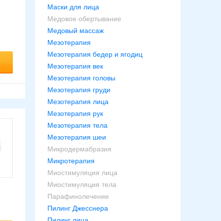
м
Маски для лица
Медовое обертывание
Медовый массаж
Мезотерапия
Мезотерапия бедер и ягодиц
Мезотерапия век
Мезотерапия головы
Мезотерапия груди
Мезотерапия лица
Мезотерапия рук
Мезотерапия тела
Мезотерапия шеи
Микродермабразия
Микротерапия
Миостимуляция лица
Миостимуляция тела
Парафинолечение
Пилинг Джесснера
Пилинг лица