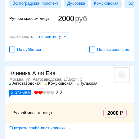
Волгоградский проспект
Дубровка
Кожуховская
Колом
2000
Ручной массаж лица
Сортировать:
по рейтингу
По субботам
По воскресеньям
Клиника А ля Ева
Москва, ул. Автозаводская, 17,корп. 3
Автозаводская
Кожуховская
Тульская
3
отзыва
2.2
Ручной массаж лица
2000
Смотреть прайс-лист клиники →