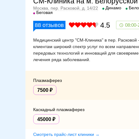
СМ-Клиника на м. Белорусской
Динамо
Бело
Москва, пер. Расковой, д. 14/22
Беговая
4.5
88
отзывов
08:00-
Медицинский центр "СМ-Клиника" в пер. Расковой
клиентам широкий спектр услуг по всем направле
передовых технологий и инноваций для своевременн
лечения ряда заболеваний.
Плазмаферез
7500
Каскадный плазмаферез
45000
Смотреть прайс-лист клиники →