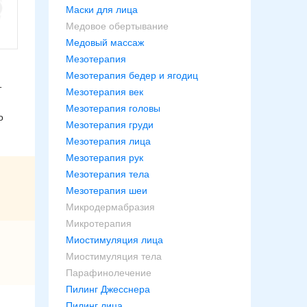
Маски для лица
Медовое обертывание
Медовый массаж
Мезотерапия
Мезотерапия бедер и ягодиц
т
Мезотерапия век
Мезотерапия головы
о
Мезотерапия груди
Мезотерапия лица
Мезотерапия рук
Мезотерапия тела
Мезотерапия шеи
Микродермабразия
Микротерапия
Миостимуляция лица
Миостимуляция тела
Парафинолечение
Пилинг Джесснера
Пилинг лица