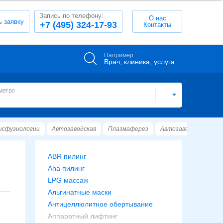
Запись по телефону:
О нас
ь заявку
+7 (495) 324-17-93
Контакты
Например:
Врач, клиника, услуга
метро
нсфузиологии
Автозаводская
Плазмаферез
Автозаводская
ABR пилинг
Aha пилинг
LPG массаж
Альгинатные маски
Антицеллюлитное обертывание
Аппаратный лифтинг