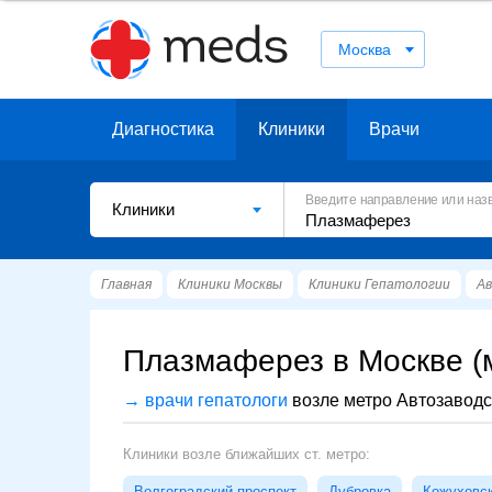
Москва
Диагностика
Клиники
Врачи
Введите направление или наз
Клиники
Главная
Клиники Москвы
Клиники Гепатологии
Ав
Плазмаферез в Москве (
→ врачи гепатологи
возле метро Автозаводс
Клиники возле ближайших ст. метро:
Волгоградский проспект
Дубровка
Кожуховс