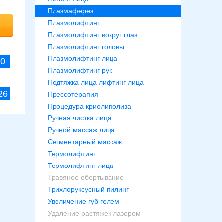
Плазмаферез
Плазмолифтинг
Плазмолифтинг вокруг глаз
Плазмолифтинг головы
Плазмолифтинг лица
90
Плазмолифтинг рук
Подтяжка лица лифтинг лица
26
Прессотерапия
Процедура криолиполиза
Ручная чистка лица
Ручной массаж лица
Сегментарный массаж
Термолифтинг
Термолифтинг лица
Травяное обертывание
Трихлоруксусный пилинг
Увеличение губ гелем
Удаление растяжек лазером