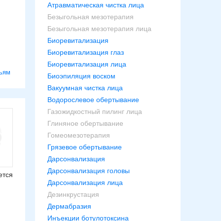
Атравматическая чистка лица
Безыгольная мезотерапия
Безыгольная мезотерапия лица
Биоревитализация
Биоревитализация глаз
Биоревитализация лица
ьям
Биоэпиляция воском
Вакуумная чистка лица
Водорослевое обертывание
Газожидкостный пилинг лица
Глиняное обертывание
Гомеомезотерапия
Грязевое обертывание
Дарсонвализация
Дарсонвализация головы
ется
Дарсонвализация лица
Дезинкрустация
Дермабразия
Инъекции ботулотоксина