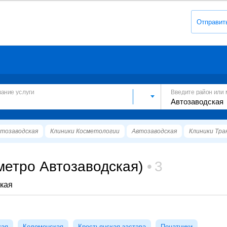
Отправит
вание услуги
Введите район или 
тозаводская
Клиники Косметологии
Автозаводская
Клиники Тра
метро Автозаводская)
3
кая
кая
Коломенская
Крестьянская застава
Печатники