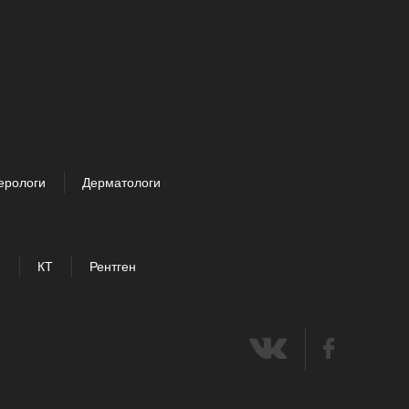
ерологи
Дерматологи
И
КТ
Рентген