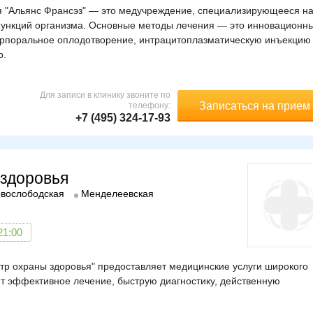
ья "Альянс Франсэз" — это медучреждение, специализирующееся н
функций организма. Основные методы лечения — это инновационн
орпоральное оплодотворение, интрацитоплазматическую инъекцию
р.
Для записи в клинику звоните по
Записаться на прием
телефону:
+7 (495) 324-17-93
здоровья
вослободская
Менделеевская
21:00
 охраны здоровья" предоставляет медицинские услуги широкого
ет эффективное лечение, быструю диагностику, действенную