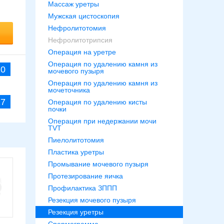
Массаж уретры
Мужская цистоскопия
Нефролитотомия
Нефролитотрипсия
Операция на уретре
Операция по удалению камня из
20
мочевого пузыря
Операция по удалению камня из
мочеточника
27
Операция по удалению кисты
почки
Операция при недержании мочи
TVT
Пиелолитотомия
Пластика уретры
Промывание мочевого пузыря
Протезирование яичка
Профилактика ЗППП
Резекция мочевого пузыря
Резекция уретры