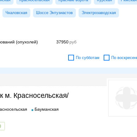
Чкаловская
Шоссе Энтузиастов
Электрозаводская
ований (опухолей)
37950
По субботам
По воскресен
к м. Красносельская/
асносельская
Бауманская
0