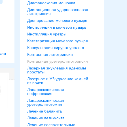
Диафаноскопия мошонки
Дистанционная ударноволновая
литотрипсия
Дренирование мочевого пузыря
Инстилляция в мочевой пузырь
Инстилляция уретры
Катетеризация мочевого пузыря
Консультация хирурга уролога
ьям
Контактная литотрипсия
Контактная уретеролитотрипсия
Лазерная энуклеация аденомы
простаты
Лазерное и УЗ удаление камней
из почек
Лапароскопическая
нефропексия
Лапароскопическая
уретеролитотомия
Лечение баланита
Лечение везикулита
Лечение воспалительных