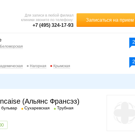
Для записи в любой филиал
Записаться на прием
клиники звоните по телефону:
+7 (495) 324-17-93
е
Беломорская
кадемическая
Нагорная
Крымская
ancaise (Альянс Франсэз)
 бульвар
Сухаревская
Трубная
00