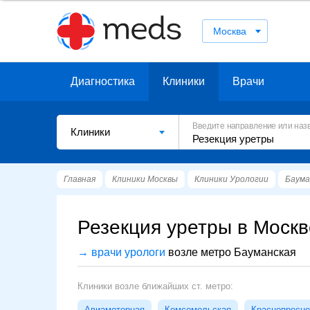
Москва
Диагностика
Клиники
Врачи
Введите направление или наз
Клиники
Главная
Клиники Москвы
Клиники Урологии
Баума
Резекция уретры в Москв
→ врачи урологи
возле метро Бауманская
Клиники возле ближайших ст. метро:
Авиамоторная
Комсомольская
Краснопресне