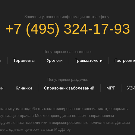
Запись и уточнение информации по телефону:
+7 (495) 324-17-93
Популярные направление:
ы
Терапевты
Урологи
Травматологи
Гастроэнт
Популярные разделы:
чи
Клиники
Справочник заболеваний
МРТ
УЗ
, клинику или подобрать квалифицированного специалиста, оформить
нсультацию врача в Москве проводится по всем направлениям
ендуемые частные клиники и широкопрофильные поликлиники. Детские
още с единым центром записи МЕДЗ.ру