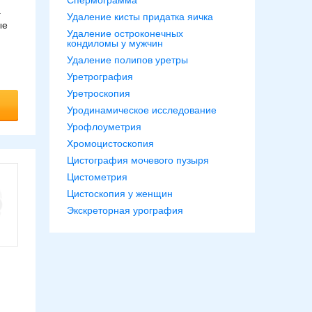
Спермограмма
а
Удаление кисты придатка яичка
ые
Удаление остроконечных
кондиломы у мужчин
Удаление полипов уретры
Уретрография
Уретроскопия
Уродинамическое исследование
Урофлоуметрия
Хромоцистоскопия
Цистография мочевого пузыря
Цистометрия
Цистоскопия у женщин
Экскреторная урография