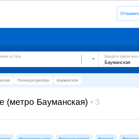
Отправит
вание услуги
Введите район или 
нская
Резекция уретры
Бауманская
е (метро Бауманская)
3
нская
Красносельская
Красные ворота
Курская
Рижская