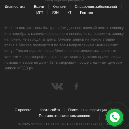
Диагностика
Врачи
Клиники
Справочник заболеваний
МРТ
УЗИ
КТ
Рентген
Meds.ru поможет вам быстро найти диагностический центр, клинику
или подобрать квалифицированного специалиста, оформить заявку
на прием, не выходя из дома. Онлайн запись на консультацию
врача в Москве проводится по всем направлениям медицинских
услуг. Только лучшие врачи Москвы и рекомендуемые частные
клиники и широкопрофильные поликлиники. Детские врачи, скорая
помощь и вызов на дом - быть здоровым проще с единым центром
записи МЕДЗ.ру
О проекте
Карта сайта
Полезная информация
Пользовательское соглашение
© 2026 meds.ru / ООО «МЕДЗ РУ» ОГРН 1167746779914