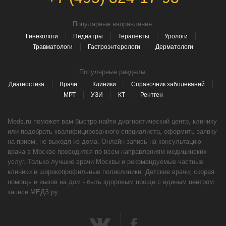
Популярные направление:
Гинекологи
Педиатры
Терапевты
Урологи
Травматологи
Гастроэнтерологи
Дерматологи
Популярные разделы:
Диагностика
Врачи
Клиники
Справочник заболеваний
МРТ
УЗИ
КТ
Рентген
Meds.ru поможет вам быстро найти диагностический центр, клинику
или подобрать квалифицированного специалиста, оформить заявку
на прием, не выходя из дома. Онлайн запись на консультацию
врача в Москве проводится по всем направлениям медицинских
услуг. Только лучшие врачи Москвы и рекомендуемые частные
клиники и широкопрофильные поликлиники. Детские врачи, скорая
помощь и вызов на дом - быть здоровым проще с единым центром
записи МЕДЗ.ру