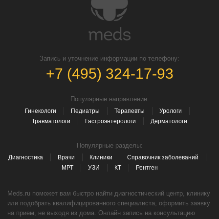
Запись и уточнение информации по телефону:
+7 (495) 324-17-93
Популярные направление:
Гинекологи
Педиатры
Терапевты
Урологи
Травматологи
Гастроэнтерологи
Дерматологи
Популярные разделы:
Диагностика
Врачи
Клиники
Справочник заболеваний
МРТ
УЗИ
КТ
Рентген
Meds.ru поможет вам быстро найти диагностический центр, клинику
или подобрать квалифицированного специалиста, оформить заявку
на прием, не выходя из дома. Онлайн запись на консультацию