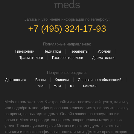
Запись и уточнение информации по телефону:
+7 (495) 324-17-93
Популярные направление:
Гинекологи
Педиатры
Терапевты
Урологи
Травматологи
Гастроэнтерологи
Дерматологи
Популярные разделы:
Диагностика
Врачи
Клиники
Справочник заболеваний
МРТ
УЗИ
КТ
Рентген
Meds.ru поможет вам быстро найти диагностический центр, клинику
или подобрать квалифицированного специалиста, оформить заявку
на прием, не выходя из дома. Онлайн запись на консультацию
врача в Москве проводится по всем направлениям медицинских
услуг. Только лучшие врачи Москвы и рекомендуемые частные
клиники и широкопрофильные поликлиники. Детские врачи, скорая