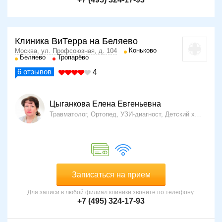
болевой синдром из-за разрыва нервов;
хронический воспалительный процесс;
дистрофия тканей из-за спазма сосудов.
Клиника ВиТерра на Беляево
Коньково
Москва, ул. Профсоюзная, д. 104
Беляево
Тропарёво
6
отзывов
4
Цыганкова Елена Евгеньевна
Травматолог, Ортопед, УЗИ-диагност, Детский хирург
3
Записаться на прием
Для записи в любой филиал клиники звоните по телефону:
+7 (495) 324-17-93