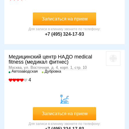
посещать сауны, бани, принимать горячую ванну;
проявлять двигательную активность в месте
повреждения;
Записаться на прием
прикладывать горячие компрессы;
принимать алкоголь;
Для записи в клинику звоните по телефону:
проходить массажные процедуры (показаны только
+7 (495) 324-17-93
на восстановительном этапе).
Из медпрепаратов используются противовоспалительные
и обезболивающие средства. На время реабилитации
Медицинский центр НАДО medical
назначают лечебную физкультуру под контролем врача.
fitness (медикал фитнес)
Москва, ул. Восточная, д. 4, корп. 1, стр. 10
Осложнения
Автозаводская
Дубровка
4
Несмотря на то, что растяжения не представляют
серьезной опасности, рекомендуется пройти
обследование у травматолога, чтобы исключить тяжелые
травмы, а также наличие III стадии повреждения.
В противном случае возможны осложнения:
Записаться на прием
образование узелков на сухожилии при
неравномерном заживлении;
Для записи в клинику звоните по телефону:
+7 (495) 324-17-93