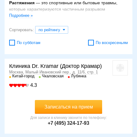
Растяжения
— это спортивные или бытовые травмы,
которые характеризуются частичным разрывом
сухожилий. В быту возникают вследствие падения.
Подробнее »
Клиническая картина зависит от тяжести повреждения:
Сортировать:
по рейтингу
I степень — незначительные отеки и умеренные
болевые ощущения;
По субботам
По воскресеньям
II степень — ограниченная подвижность, боль и
малая нестабильность сустава (не всегда), могут
появляться синяки и кровоподтеки;
III степень — сильные отеки, гематомы,
Клиника Dr. Kramar (Доктор Крамар)
патологическая суставная подвижность.
Москва, Малый Ивановский пер., д. 11/6, стр. 1
Китай-город
Чкаловская
Лубянка
Диагностические исследования
4.3
При подозрении на растяжение (у спортсменов —
возникновение боли при выполнении физического
упражнения с сохранением после тренировки, всегда —
Записаться на прием
характерный хлопок при разрыве сухожилия) следует
сразу же обратиться к травматологу.
Для записи в клинику звоните по телефону:
+7 (495) 324-17-93
Врач визуально оценивает состояние поврежденной
конечности и назначает ультразвуковое исследование или