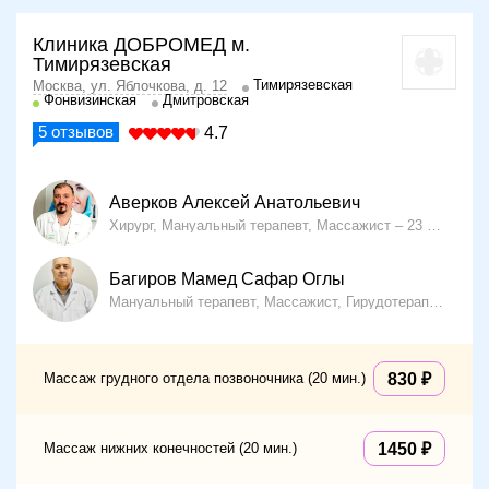
Клиника ДОБРОМЕД м.
Тимирязевская
Тимирязевская
Москва, ул. Яблочкова, д. 12
Фонвизинская
Дмитровская
5
отзывов
4.7
Аверков Алексей Анатольевич
Хирург, Мануальный терапевт, Массажист
23 года опыта
Багиров Мамед Сафар Оглы
Мануальный терапевт, Массажист, Гирудотерапевт
15 
Массаж грудного отдела позвоночника (20 мин.)
830
Массаж нижних конечностей (20 мин.)
1450