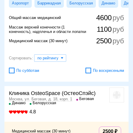
Аэропорт
Баррикадная
Белорусская
Динамо
Дмит
4600
Общий массаж медицинский
Массаж верхней конечности (1
1100
конечность), надплечья и области лопатки
2500
Медицинский массаж (30 минут)
Сортировать:
по рейтингу
По субботам
По воскресеньям
Клиника OsteoSpace (ОстеоСпэйс)
Беговая
Москва, ул. Беговая, д. 18, корп. 1
Динамо
Белорусская
4.8
Медицинский массаж (30 минут)
2500