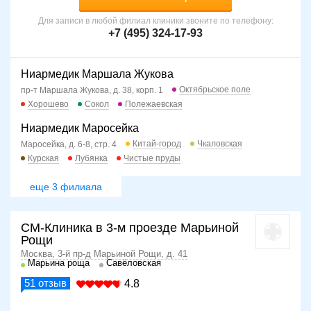
Для записи в любой филиал клиники звоните по телефону:
+7 (495) 324-17-93
Ниармедик Маршала Жукова
Октябрьское поле
пр-т Маршала Жукова, д. 38, корп. 1
Хорошево
Сокол
Полежаевская
Ниармедик Маросейка
Китай-город
Чкаловская
Маросейка, д. 6-8, стр. 4
Курская
Лубянка
Чистые пруды
еще 3 филиала
СМ-Клиника в 3-м проезде Марьиной
Рощи
Москва, 3-й пр-д Марьиной Рощи, д. 41
Марьина роща
Савёловская
51
отзыв
4.8