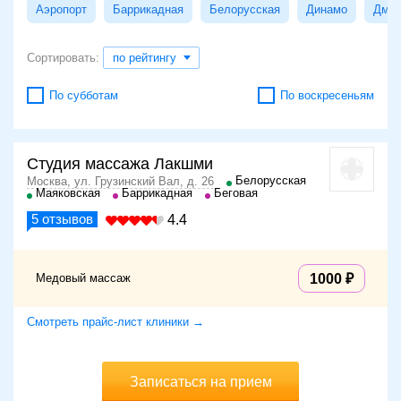
Аэропорт
Баррикадная
Белорусская
Динамо
Дмит
Сортировать:
по рейтингу
По субботам
По воскресеньям
Студия массажа Лакшми
Белорусская
Москва, ул. Грузинский Вал, д. 26
Маяковская
Баррикадная
Беговая
5
отзывов
4.4
Медовый массаж
1000
Смотреть прайс-лист клиники →
Записаться на прием