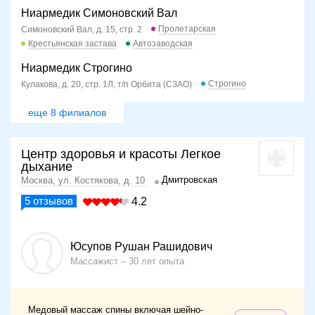
Ниармедик Симоновский Вал
Пролетарская
Симоновский Вал, д. 15, стр. 2
Крестьянская застава
Автозаводская
Ниармедик Строгино
Строгино
Кулакова, д. 20, стр. 1Л, т/п Орбита (СЗАО)
еще 8 филиалов
Центр здоровья и красоты Легкое
дыхание
Дмитровская
Москва, ул. Костякова, д. 10
5
отзывов
4.2
Юсупов Рушан Рашидович
Массажист
30 лет опыта
Медовый массаж спины включая шейно-