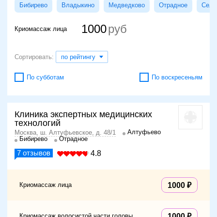
Бибирево
Владыкино
Медведково
Отрадное
Сели
1000
Криомассаж лица
Сортировать:
по рейтингу
По субботам
По воскресеньям
Клиника экспертных медицинских
технологий
Алтуфьево
Москва, ш. Алтуфьевское, д. 48/1
Бибирево
Отрадное
7
отзывов
4.8
Криомассаж лица
1000
Криомассаж волосистой части головы
1000