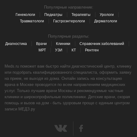
Популярные направление:
Гинекологи
Педиатры
Терапевты
Урологи
Травматологи
Гастроэнтерологи
Дерматологи
Популярные разделы:
Диагностика
Врачи
Клиники
Справочник заболеваний
МРТ
УЗИ
КТ
Рентген
Meds.ru поможет вам быстро найти диагностический центр, клинику
или подобрать квалифицированного специалиста, оформить заявку
на прием, не выходя из дома. Онлайн запись на консультацию
врача в Москве проводится по всем направлениям медицинских
услуг. Только лучшие врачи Москвы и рекомендуемые частные
клиники и широкопрофильные поликлиники. Детские врачи, скорая
помощь и вызов на дом - быть здоровым проще с единым центром
записи МЕДЗ.ру