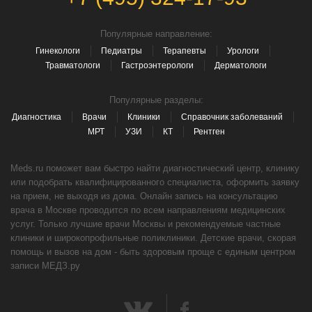
Популярные направление:
Гинекологи
Педиатры
Терапевты
Урологи
Травматологи
Гастроэнтерологи
Дерматологи
Популярные разделы:
Диагностика
Врачи
Клиники
Справочник заболеваний
МРТ
УЗИ
КТ
Рентген
Meds.ru поможет вам быстро найти диагностический центр, клинику
или подобрать квалифицированного специалиста, оформить заявку
на прием, не выходя из дома. Онлайн запись на консультацию
врача в Москве проводится по всем направлениям медицинских
услуг. Только лучшие врачи Москвы и рекомендуемые частные
клиники и широкопрофильные поликлиники. Детские врачи, скорая
помощь и вызов на дом - быть здоровым проще с единым центром
записи МЕДЗ.ру