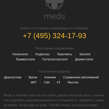
Запись и уточнение информации по телефону:
+7 (495) 324-17-93
Популярные направление:
Гинекологи
Педиатры
Терапевты
Урологи
Травматологи
Гастроэнтерологи
Дерматологи
Популярные разделы:
Диагностика
Врачи
Клиники
Справочник заболеваний
МРТ
УЗИ
КТ
Рентген
Meds.ru поможет вам быстро найти диагностический центр, клинику
или подобрать квалифицированного специалиста, оформить заявку
на прием, не выходя из дома. Онлайн запись на консультацию