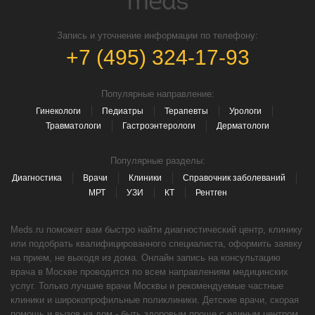
Запись и уточнение информации по телефону:
+7 (495) 324-17-93
Популярные направление:
Гинекологи
Педиатры
Терапевты
Урологи
Травматологи
Гастроэнтерологи
Дерматологи
Популярные разделы:
Диагностика
Врачи
Клиники
Справочник заболеваний
МРТ
УЗИ
КТ
Рентген
Meds.ru поможет вам быстро найти диагностический центр, клинику
или подобрать квалифицированного специалиста, оформить заявку
на прием, не выходя из дома. Онлайн запись на консультацию
врача в Москве проводится по всем направлениям медицинских
услуг. Только лучшие врачи Москвы и рекомендуемые частные
клиники и широкопрофильные поликлиники. Детские врачи, скорая
помощь и вызов на дом - быть здоровым проще с единым центром