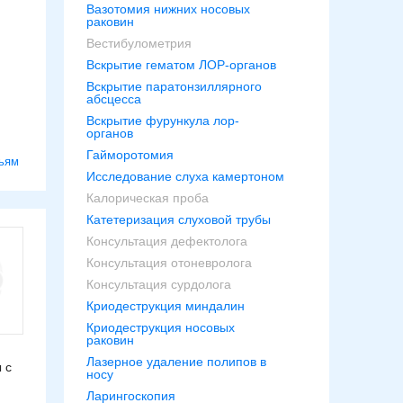
Вазотомия нижних носовых
раковин
Вестибулометрия
Вскрытие гематом ЛОР-органов
Вскрытие паратонзиллярного
абсцесса
Вскрытие фурункула лор-
органов
Гайморотомия
ьям
Исследование слуха камертоном
Калорическая проба
Катетеризация слуховой трубы
Консультация дефектолога
Консультация отоневролога
Консультация сурдолога
Криодеструкция миндалин
Криодеструкция носовых
раковин
Лазерное удаление полипов в
 с
носу
Ларингоскопия