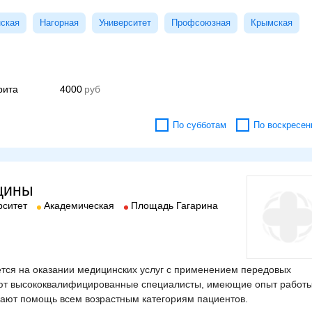
нская
Нагорная
Университет
Профсоюзная
Крымская
рита
4000
По субботам
По воскресен
цины
рситет
Академическая
Площадь Гагарина
ся на оказании медицинских услуг с применением передовых
ают высококвалифицированные специалисты, имеющие опыт работы
ают помощь всем возрастным категориям пациентов.