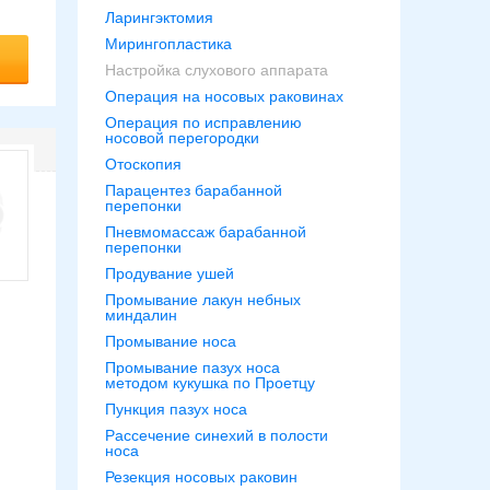
Ларингэктомия
Мирингопластика
Настройка слухового аппарата
Операция на носовых раковинах
Операция по исправлению
носовой перегородки
Отоскопия
Парацентез барабанной
перепонки
Пневмомассаж барабанной
перепонки
Продувание ушей
Промывание лакун небных
миндалин
Промывание носа
Промывание пазух носа
методом кукушка по Проетцу
Пункция пазух носа
Рассечение синехий в полости
носа
Резекция носовых раковин