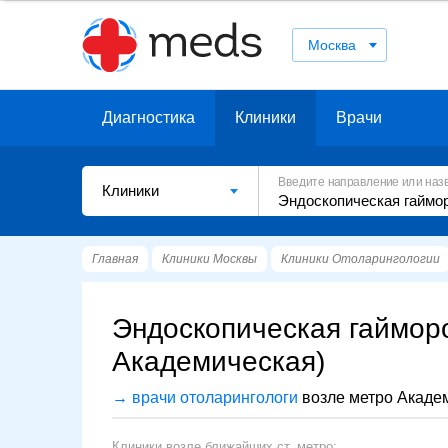
Москва
Диагностика
Клиники
Врачи
Введите направление или наз
Клиники
Главная
Клиники Москвы
Клиники Отоларингологии
Эндоскопическая гаймор
Академическая)
→ врачи отоларингологи
возле метро Акаде
Клиники возле ближайших ст. метро: