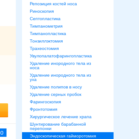
Репозиция костей носа
Риноскопия
Септопластика
Тимпанометрия
Тимпанопластика
Тонзиллэктомия
Трахеостомия
Увулопалатофарингопластика
Удаление инородного тела из
носа
Удаление инородного тела из
уха
Удаление полипов в носу
Удаление серных пробок
Фарингоскопия
Фронтотомия
Хирургическое лечение храпа
Шунтирование барабанной
перепонки
90
Эндоскопическая гайморотомия