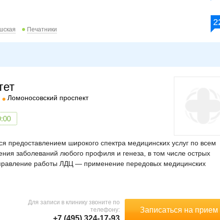
2
шская
Печатники
тет
Ломоносовский проспект
9:00
я предоставлением широкого спектра медицинских услуг по всем
ния заболеваний любого профиля и генеза, в том числе острых
направление работы ЛДЦ — применение передовых медицинских
Для записи в клинику звоните по
Записаться на прием
телефону:
+7 (495) 324-17-93