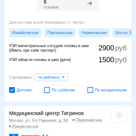
8
отзывов
Диагностика возле ближайших ст. метро:
Измайловская
Партизанская
Черкизовская
Шоссе Энт
УЗИ магистральных сосудов головы и шеи
2900
(Иметь при себе паспорт)
1500
УЗИ области головы и шеи (дети)
Сортировать:
по рейтингу
Детские
По субботам
По воскресеньям
Медицинский центр Тигренок
Первомайская
Москва, ул. 9-я Парковая, д. 8А
Измайловская