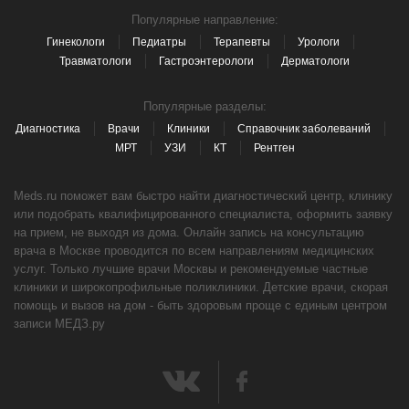
Популярные направление:
Гинекологи
Педиатры
Терапевты
Урологи
Травматологи
Гастроэнтерологи
Дерматологи
Популярные разделы:
Диагностика
Врачи
Клиники
Справочник заболеваний
МРТ
УЗИ
КТ
Рентген
Meds.ru поможет вам быстро найти диагностический центр, клинику
или подобрать квалифицированного специалиста, оформить заявку
на прием, не выходя из дома. Онлайн запись на консультацию
врача в Москве проводится по всем направлениям медицинских
услуг. Только лучшие врачи Москвы и рекомендуемые частные
клиники и широкопрофильные поликлиники. Детские врачи, скорая
помощь и вызов на дом - быть здоровым проще с единым центром
записи МЕДЗ.ру