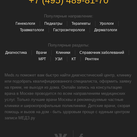
+7 (495) 489-81-70
Популярные направление:
Гинекологи
Педиатры
Терапевты
Урологи
Травматологи
Гастроэнтерологи
Дерматологи
Популярные разделы:
Диагностика
Врачи
Клиники
Справочник заболеваний
МРТ
УЗИ
КТ
Рентген
Meds.ru поможет вам быстро найти диагностический центр, клинику
или подобрать квалифицированного специалиста, оформить заявку
на прием, не выходя из дома. Онлайн запись на консультацию
врача в Москве проводится по всем направлениям медицинских
услуг. Только лучшие врачи Москвы и рекомендуемые частные
клиники и широкопрофильные поликлиники. Детские врачи, скорая
помощь и вызов на дом - быть здоровым проще с единым центром
записи МЕДЗ.ру