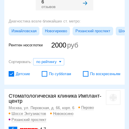
6
отзывов
Диагностика возле ближайших ст. метро:
Измайловская
Новогиреево
Рязанский проспект
Шоссе
2000
Рентген носоглотки
Сортировать:
по рейтингу
Детские
По субботам
По воскресеньям
Стоматологическая клиника Имплант-
центр
Перово
Москва, ул. Перовская, д. 66, корп. 6
Шоссе Энтузиастов
Новокосино
Рязанский проспект